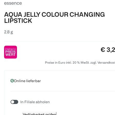
essence
AQUA JELLY COLOUR CHANGING
LIPSTICK
2.8 g
Preis
€ 3,
Preise in Euro inkl. 20 % MwSt. zzgl. Versandkos
Online lieferbar
In Filiale abholen
Verfügbarkeit prüfen