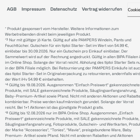
AGB
Impressum
Datenschutz
Vertrag widerrufen
Cooki
* Produkt gesponsert vom Hersteller. Weitere Informationen zum
Werbetreibenden direkt beim jeweiligen Produkt.
*³ Nur mit gültiger jö Karte. Gültig auf alle PAMPERS Windeln, Pants und
Feuchttücher. Gutschein für ein tiptoi Starter-Set im Wert von 54.99 €,
einlösbar bis 30.09.2026. Nur ein Gutschein pro Einkauf einlösbar. Der
Sammelwert wird auf der Rechnung angedruckt. Gültig in allen BIPA Filialen
im Online Shop. Solange der Vorrat reicht. Abholung des tiptoi Starter Sets n
in der BIPA Filiale möglich. Bei Retournierung der PAMPERS Einkäufe ist au
das tiptoi Starter-Set in Originalverpackung zu retournieren, andernfalls wir
der Wert iHv 54.99 € einbehalten.
*⁴ Gültig bis 19.08.2026. Ausgenommen "Einfach Preiswert" gekennzeichnete
Produkte, mit SALE gekennzeichnete Produkte, Säuglingsanfangsnahrung,
Baby-Premium-Artikel sowie Pfand. Nicht mit anderen Aktionen und Rabatt
kombinierbar. Preise werden kaufmännisch gerundet. Solange der Vorrat
reicht. Bei 1+1 Aktionen ist das günstigste Produkt gratis.
*⁸ Gültig bis 12.08.2026 nur im BIPA Online Shop. Ausgenommen „Einfach
Preiswert“ gekennzeichnete Produkte, mit SALE gekennzeichnete Produkte,
Säuglingsanfangsnahrung, Fotoprodukte, Gutschein- und Wertkarten, Produ
der Marke “Accessories“, “Tonies“, “Mavie“, preisgebundene Ware, Baby
Premium- Artikel sowie Pfand. Nicht mit anderen Rabatten und Aktionen