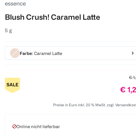
essence
Blush Crush! Caramel Latte
5 g
Farbe
: Caramel Latte
Alt
€ 1
Prei
€ 1,
Preise in Euro inkl. 20 % MwSt. zzgl. Versandkos
Online nicht lieferbar