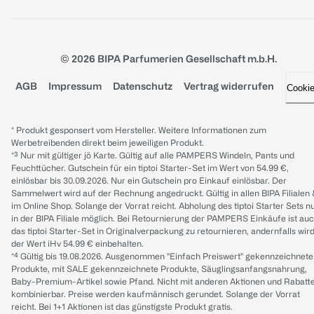
© 2026 BIPA Parfumerien Gesellschaft m.b.H.
AGB
Impressum
Datenschutz
Vertrag widerrufen
Cooki
* Produkt gesponsert vom Hersteller. Weitere Informationen zum
Werbetreibenden direkt beim jeweiligen Produkt.
*³ Nur mit gültiger jö Karte. Gültig auf alle PAMPERS Windeln, Pants und
Feuchttücher. Gutschein für ein tiptoi Starter-Set im Wert von 54.99 €,
einlösbar bis 30.09.2026. Nur ein Gutschein pro Einkauf einlösbar. Der
Sammelwert wird auf der Rechnung angedruckt. Gültig in allen BIPA Filialen
im Online Shop. Solange der Vorrat reicht. Abholung des tiptoi Starter Sets n
in der BIPA Filiale möglich. Bei Retournierung der PAMPERS Einkäufe ist au
das tiptoi Starter-Set in Originalverpackung zu retournieren, andernfalls wir
der Wert iHv 54.99 € einbehalten.
*⁴ Gültig bis 19.08.2026. Ausgenommen "Einfach Preiswert" gekennzeichnete
Produkte, mit SALE gekennzeichnete Produkte, Säuglingsanfangsnahrung,
Baby-Premium-Artikel sowie Pfand. Nicht mit anderen Aktionen und Rabatt
kombinierbar. Preise werden kaufmännisch gerundet. Solange der Vorrat
reicht. Bei 1+1 Aktionen ist das günstigste Produkt gratis.