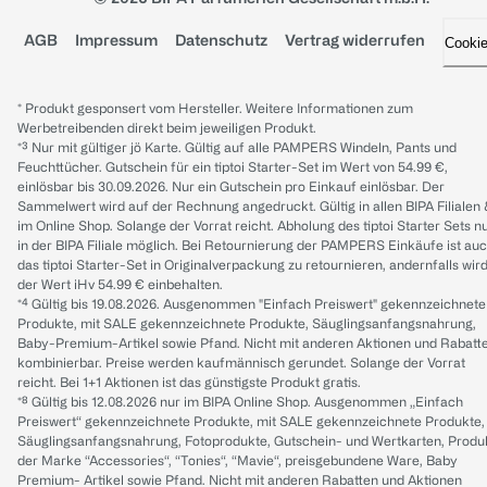
AGB
Impressum
Datenschutz
Vertrag widerrufen
Cooki
* Produkt gesponsert vom Hersteller. Weitere Informationen zum
Werbetreibenden direkt beim jeweiligen Produkt.
*³ Nur mit gültiger jö Karte. Gültig auf alle PAMPERS Windeln, Pants und
Feuchttücher. Gutschein für ein tiptoi Starter-Set im Wert von 54.99 €,
einlösbar bis 30.09.2026. Nur ein Gutschein pro Einkauf einlösbar. Der
Sammelwert wird auf der Rechnung angedruckt. Gültig in allen BIPA Filialen
im Online Shop. Solange der Vorrat reicht. Abholung des tiptoi Starter Sets n
in der BIPA Filiale möglich. Bei Retournierung der PAMPERS Einkäufe ist au
das tiptoi Starter-Set in Originalverpackung zu retournieren, andernfalls wir
der Wert iHv 54.99 € einbehalten.
*⁴ Gültig bis 19.08.2026. Ausgenommen "Einfach Preiswert" gekennzeichnete
Produkte, mit SALE gekennzeichnete Produkte, Säuglingsanfangsnahrung,
Baby-Premium-Artikel sowie Pfand. Nicht mit anderen Aktionen und Rabatt
kombinierbar. Preise werden kaufmännisch gerundet. Solange der Vorrat
reicht. Bei 1+1 Aktionen ist das günstigste Produkt gratis.
*⁸ Gültig bis 12.08.2026 nur im BIPA Online Shop. Ausgenommen „Einfach
Preiswert“ gekennzeichnete Produkte, mit SALE gekennzeichnete Produkte,
Säuglingsanfangsnahrung, Fotoprodukte, Gutschein- und Wertkarten, Produ
der Marke “Accessories“, “Tonies“, “Mavie“, preisgebundene Ware, Baby
Premium- Artikel sowie Pfand. Nicht mit anderen Rabatten und Aktionen