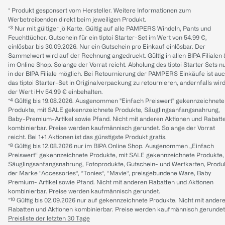
* Produkt gesponsert vom Hersteller. Weitere Informationen zum
Werbetreibenden direkt beim jeweiligen Produkt.
*³ Nur mit gültiger jö Karte. Gültig auf alle PAMPERS Windeln, Pants und
Feuchttücher. Gutschein für ein tiptoi Starter-Set im Wert von 54.99 €,
einlösbar bis 30.09.2026. Nur ein Gutschein pro Einkauf einlösbar. Der
Sammelwert wird auf der Rechnung angedruckt. Gültig in allen BIPA Filialen
im Online Shop. Solange der Vorrat reicht. Abholung des tiptoi Starter Sets n
in der BIPA Filiale möglich. Bei Retournierung der PAMPERS Einkäufe ist au
das tiptoi Starter-Set in Originalverpackung zu retournieren, andernfalls wir
der Wert iHv 54.99 € einbehalten.
*⁴ Gültig bis 19.08.2026. Ausgenommen "Einfach Preiswert" gekennzeichnete
Produkte, mit SALE gekennzeichnete Produkte, Säuglingsanfangsnahrung,
Baby-Premium-Artikel sowie Pfand. Nicht mit anderen Aktionen und Rabatt
kombinierbar. Preise werden kaufmännisch gerundet. Solange der Vorrat
reicht. Bei 1+1 Aktionen ist das günstigste Produkt gratis.
*⁸ Gültig bis 12.08.2026 nur im BIPA Online Shop. Ausgenommen „Einfach
Preiswert“ gekennzeichnete Produkte, mit SALE gekennzeichnete Produkte,
Säuglingsanfangsnahrung, Fotoprodukte, Gutschein- und Wertkarten, Produ
der Marke “Accessories“, “Tonies“, “Mavie“, preisgebundene Ware, Baby
Premium- Artikel sowie Pfand. Nicht mit anderen Rabatten und Aktionen
kombinierbar. Preise werden kaufmännisch gerundet.
*¹⁰ Gültig bis 02.09.2026 nur auf gekennzeichnete Produkte. Nicht mit ander
Rabatten und Aktionen kombinierbar. Preise werden kaufmännisch gerundet
Preisliste der letzten 30 Tage