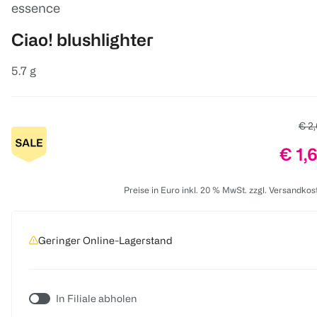
essence
Ciao! blushlighter
5.7 g
Alte
€ 2
Prei
€ 1,
Preise in Euro inkl. 20 % MwSt. zzgl. Versandkos
Geringer Online-Lagerstand
In Filiale abholen