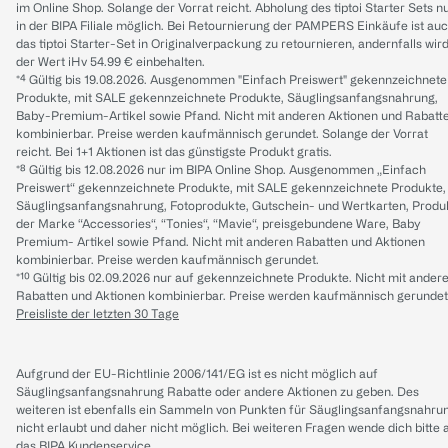
im Online Shop. Solange der Vorrat reicht. Abholung des tiptoi Starter Sets n
in der BIPA Filiale möglich. Bei Retournierung der PAMPERS Einkäufe ist au
das tiptoi Starter-Set in Originalverpackung zu retournieren, andernfalls wir
der Wert iHv 54.99 € einbehalten.
*⁴ Gültig bis 19.08.2026. Ausgenommen "Einfach Preiswert" gekennzeichnete
Produkte, mit SALE gekennzeichnete Produkte, Säuglingsanfangsnahrung,
Baby-Premium-Artikel sowie Pfand. Nicht mit anderen Aktionen und Rabatt
kombinierbar. Preise werden kaufmännisch gerundet. Solange der Vorrat
reicht. Bei 1+1 Aktionen ist das günstigste Produkt gratis.
*⁸ Gültig bis 12.08.2026 nur im BIPA Online Shop. Ausgenommen „Einfach
Preiswert“ gekennzeichnete Produkte, mit SALE gekennzeichnete Produkte,
Säuglingsanfangsnahrung, Fotoprodukte, Gutschein- und Wertkarten, Produ
der Marke “Accessories“, “Tonies“, “Mavie“, preisgebundene Ware, Baby
Premium- Artikel sowie Pfand. Nicht mit anderen Rabatten und Aktionen
kombinierbar. Preise werden kaufmännisch gerundet.
*¹⁰ Gültig bis 02.09.2026 nur auf gekennzeichnete Produkte. Nicht mit ander
Rabatten und Aktionen kombinierbar. Preise werden kaufmännisch gerundet
Preisliste der letzten 30 Tage
Aufgrund der EU-Richtlinie 2006/141/EG ist es nicht möglich auf
Säuglingsanfangsnahrung Rabatte oder andere Aktionen zu geben. Des
weiteren ist ebenfalls ein Sammeln von Punkten für Säuglingsanfangsnahru
nicht erlaubt und daher nicht möglich.
Bei weiteren Fragen wende dich bitte 
das
BIPA Kundenservice
.