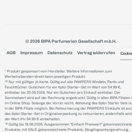
© 2026 BIPA Parfumerien Gesellschaft m.b.H.
AGB
Impressum
Datenschutz
Vertrag widerrufen
Cooki
* Produkt gesponsert vom Hersteller. Weitere Informationen zum
Werbetreibenden direkt beim jeweiligen Produkt.
*³ Nur mit gültiger jö Karte. Gültig auf alle PAMPERS Windeln, Pants und
Feuchttücher. Gutschein für ein tiptoi Starter-Set im Wert von 54.99 €,
einlösbar bis 30.09.2026. Nur ein Gutschein pro Einkauf einlösbar. Der
Sammelwert wird auf der Rechnung angedruckt. Gültig in allen BIPA Filialen
im Online Shop. Solange der Vorrat reicht. Abholung des tiptoi Starter Sets n
in der BIPA Filiale möglich. Bei Retournierung der PAMPERS Einkäufe ist au
das tiptoi Starter-Set in Originalverpackung zu retournieren, andernfalls wir
der Wert iHv 54.99 € einbehalten.
*⁴ Gültig bis 19.08.2026. Ausgenommen "Einfach Preiswert" gekennzeichnete
Produkte, mit SALE gekennzeichnete Produkte, Säuglingsanfangsnahrung,