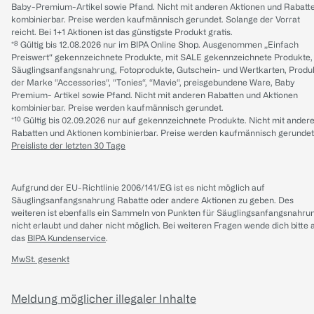
Baby-Premium-Artikel sowie Pfand. Nicht mit anderen Aktionen und Rabatt
kombinierbar. Preise werden kaufmännisch gerundet. Solange der Vorrat
reicht. Bei 1+1 Aktionen ist das günstigste Produkt gratis.
*⁸ Gültig bis 12.08.2026 nur im BIPA Online Shop. Ausgenommen „Einfach
Preiswert“ gekennzeichnete Produkte, mit SALE gekennzeichnete Produkte,
Säuglingsanfangsnahrung, Fotoprodukte, Gutschein- und Wertkarten, Produ
der Marke “Accessories“, “Tonies“, “Mavie“, preisgebundene Ware, Baby
Premium- Artikel sowie Pfand. Nicht mit anderen Rabatten und Aktionen
kombinierbar. Preise werden kaufmännisch gerundet.
*¹⁰ Gültig bis 02.09.2026 nur auf gekennzeichnete Produkte. Nicht mit ander
Rabatten und Aktionen kombinierbar. Preise werden kaufmännisch gerundet
Preisliste der letzten 30 Tage
Aufgrund der EU-Richtlinie 2006/141/EG ist es nicht möglich auf
Säuglingsanfangsnahrung Rabatte oder andere Aktionen zu geben. Des
weiteren ist ebenfalls ein Sammeln von Punkten für Säuglingsanfangsnahru
nicht erlaubt und daher nicht möglich.
Bei weiteren Fragen wende dich bitte 
das
BIPA Kundenservice
.
MwSt. gesenkt
Meldung möglicher illegaler Inhalte