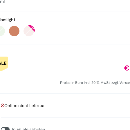
 ml
be:
light
P
€
Preise in Euro inkl. 20 % MwSt. zzgl. Vers
Online nicht lieferbar
In Filiale abholen