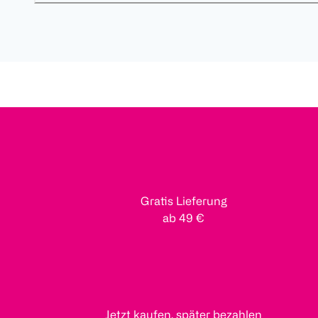
Gratis Lieferung
ab 49 €
Jetzt kaufen, später bezahlen