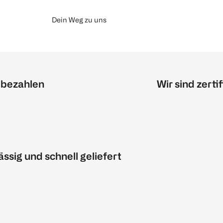
Dein Weg zu uns
 bezahlen
Wir sind zertif
ässig und schnell geliefert