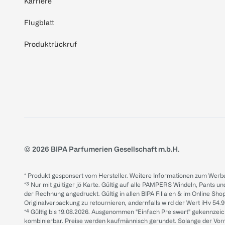
Karriere
Flugblatt
Produktrückruf
© 2026 BIPA Parfumerien Gesellschaft m.b.H.
* Produkt gesponsert vom Hersteller. Weitere Informationen zum Werbe
*³ Nur mit gültiger jö Karte. Gültig auf alle PAMPERS Windeln, Pants un
der Rechnung angedruckt. Gültig in allen BIPA Filialen & im Online Shop
Originalverpackung zu retournieren, andernfalls wird der Wert iHv 54.9
*⁴ Gültig bis 19.08.2026. Ausgenommen "Einfach Preiswert" gekennze
kombinierbar. Preise werden kaufmännisch gerundet. Solange der Vorrat 