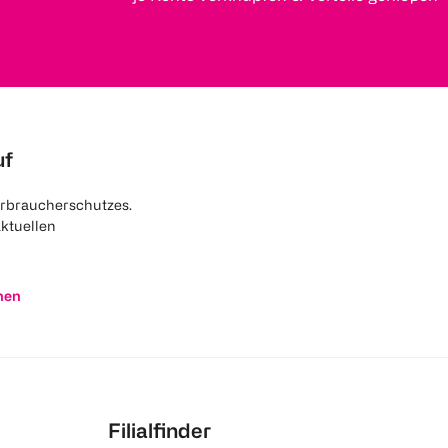
uf
rbraucherschutzes.
aktuellen
nen
Filialfinder