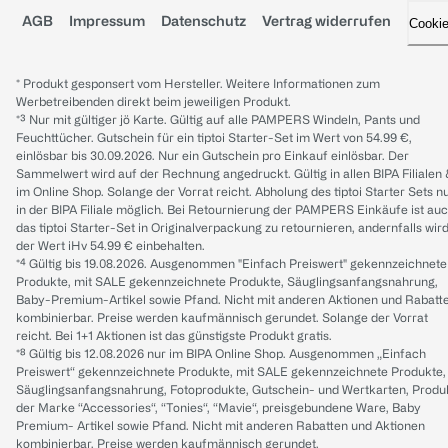
AGB
Impressum
Datenschutz
Vertrag widerrufen
Cooki
* Produkt gesponsert vom Hersteller. Weitere Informationen zum
Werbetreibenden direkt beim jeweiligen Produkt.
*³ Nur mit gültiger jö Karte. Gültig auf alle PAMPERS Windeln, Pants und
Feuchttücher. Gutschein für ein tiptoi Starter-Set im Wert von 54.99 €,
einlösbar bis 30.09.2026. Nur ein Gutschein pro Einkauf einlösbar. Der
Sammelwert wird auf der Rechnung angedruckt. Gültig in allen BIPA Filialen
im Online Shop. Solange der Vorrat reicht. Abholung des tiptoi Starter Sets n
in der BIPA Filiale möglich. Bei Retournierung der PAMPERS Einkäufe ist au
das tiptoi Starter-Set in Originalverpackung zu retournieren, andernfalls wir
der Wert iHv 54.99 € einbehalten.
*⁴ Gültig bis 19.08.2026. Ausgenommen "Einfach Preiswert" gekennzeichnete
Produkte, mit SALE gekennzeichnete Produkte, Säuglingsanfangsnahrung,
Baby-Premium-Artikel sowie Pfand. Nicht mit anderen Aktionen und Rabatt
kombinierbar. Preise werden kaufmännisch gerundet. Solange der Vorrat
reicht. Bei 1+1 Aktionen ist das günstigste Produkt gratis.
*⁸ Gültig bis 12.08.2026 nur im BIPA Online Shop. Ausgenommen „Einfach
Preiswert“ gekennzeichnete Produkte, mit SALE gekennzeichnete Produkte,
Säuglingsanfangsnahrung, Fotoprodukte, Gutschein- und Wertkarten, Produ
der Marke “Accessories“, “Tonies“, “Mavie“, preisgebundene Ware, Baby
Premium- Artikel sowie Pfand. Nicht mit anderen Rabatten und Aktionen
kombinierbar. Preise werden kaufmännisch gerundet.