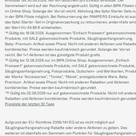
einlösbar bis 30.09.2026. Nur ein Gutschein pro Einkauf einlösbar. Der
Sammelwert wird auf der Rechnung angedruckt. Gültig in allen BIPA Filialen
im Online Shop. Solange der Vorrat reicht. Abholung des tiptoi Starter Sets n
in der BIPA Filiale möglich. Bei Retournierung der PAMPERS Einkäufe ist au
das tiptoi Starter-Set in Originalverpackung zu retournieren, andernfalls wir
der Wert iHv 54.99 € einbehalten.
*⁴ Gültig bis 19.08.2026. Ausgenommen "Einfach Preiswert" gekennzeichnete
Produkte, mit SALE gekennzeichnete Produkte, Säuglingsanfangsnahrung,
Baby-Premium-Artikel sowie Pfand. Nicht mit anderen Aktionen und Rabatt
kombinierbar. Preise werden kaufmännisch gerundet. Solange der Vorrat
reicht. Bei 1+1 Aktionen ist das günstigste Produkt gratis.
*⁸ Gültig bis 12.08.2026 nur im BIPA Online Shop. Ausgenommen „Einfach
Preiswert“ gekennzeichnete Produkte, mit SALE gekennzeichnete Produkte,
Säuglingsanfangsnahrung, Fotoprodukte, Gutschein- und Wertkarten, Produ
der Marke “Accessories“, “Tonies“, “Mavie“, preisgebundene Ware, Baby
Premium- Artikel sowie Pfand. Nicht mit anderen Rabatten und Aktionen
kombinierbar. Preise werden kaufmännisch gerundet.
*¹⁰ Gültig bis 02.09.2026 nur auf gekennzeichnete Produkte. Nicht mit ander
Rabatten und Aktionen kombinierbar. Preise werden kaufmännisch gerundet
Preisliste der letzten 30 Tage
Aufgrund der EU-Richtlinie 2006/141/EG ist es nicht möglich auf
Säuglingsanfangsnahrung Rabatte oder andere Aktionen zu geben. Des
weiteren ist ebenfalls ein Sammeln von Punkten für Säuglingsanfangsnahru