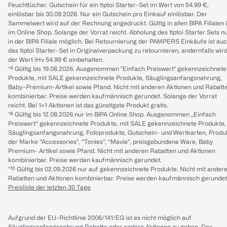
Feuchttücher. Gutschein für ein tiptoi Starter-Set im Wert von 54.99 €,
einlösbar bis 30.09.2026. Nur ein Gutschein pro Einkauf einlösbar. Der
Sammelwert wird auf der Rechnung angedruckt. Gültig in allen BIPA Filialen
im Online Shop. Solange der Vorrat reicht. Abholung des tiptoi Starter Sets n
in der BIPA Filiale möglich. Bei Retournierung der PAMPERS Einkäufe ist au
das tiptoi Starter-Set in Originalverpackung zu retournieren, andernfalls wir
der Wert iHv 54.99 € einbehalten.
*⁴ Gültig bis 19.08.2026. Ausgenommen "Einfach Preiswert" gekennzeichnete
Produkte, mit SALE gekennzeichnete Produkte, Säuglingsanfangsnahrung,
Baby-Premium-Artikel sowie Pfand. Nicht mit anderen Aktionen und Rabatt
kombinierbar. Preise werden kaufmännisch gerundet. Solange der Vorrat
reicht. Bei 1+1 Aktionen ist das günstigste Produkt gratis.
*⁸ Gültig bis 12.08.2026 nur im BIPA Online Shop. Ausgenommen „Einfach
Preiswert“ gekennzeichnete Produkte, mit SALE gekennzeichnete Produkte,
Säuglingsanfangsnahrung, Fotoprodukte, Gutschein- und Wertkarten, Produ
der Marke “Accessories“, “Tonies“, “Mavie“, preisgebundene Ware, Baby
Premium- Artikel sowie Pfand. Nicht mit anderen Rabatten und Aktionen
kombinierbar. Preise werden kaufmännisch gerundet.
*¹⁰ Gültig bis 02.09.2026 nur auf gekennzeichnete Produkte. Nicht mit ander
Rabatten und Aktionen kombinierbar. Preise werden kaufmännisch gerundet
Preisliste der letzten 30 Tage
Aufgrund der EU-Richtlinie 2006/141/EG ist es nicht möglich auf
Säuglingsanfangsnahrung Rabatte oder andere Aktionen zu geben. Des