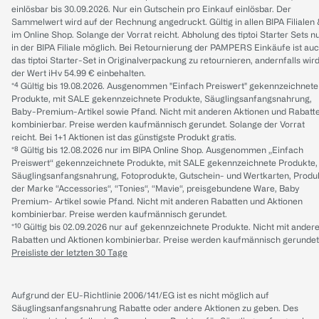
einlösbar bis 30.09.2026. Nur ein Gutschein pro Einkauf einlösbar. Der
Sammelwert wird auf der Rechnung angedruckt. Gültig in allen BIPA Filialen
im Online Shop. Solange der Vorrat reicht. Abholung des tiptoi Starter Sets n
in der BIPA Filiale möglich. Bei Retournierung der PAMPERS Einkäufe ist au
das tiptoi Starter-Set in Originalverpackung zu retournieren, andernfalls wir
der Wert iHv 54.99 € einbehalten.
*⁴ Gültig bis 19.08.2026. Ausgenommen "Einfach Preiswert" gekennzeichnete
Produkte, mit SALE gekennzeichnete Produkte, Säuglingsanfangsnahrung,
Baby-Premium-Artikel sowie Pfand. Nicht mit anderen Aktionen und Rabatt
kombinierbar. Preise werden kaufmännisch gerundet. Solange der Vorrat
reicht. Bei 1+1 Aktionen ist das günstigste Produkt gratis.
*⁸ Gültig bis 12.08.2026 nur im BIPA Online Shop. Ausgenommen „Einfach
Preiswert“ gekennzeichnete Produkte, mit SALE gekennzeichnete Produkte,
Säuglingsanfangsnahrung, Fotoprodukte, Gutschein- und Wertkarten, Produ
der Marke “Accessories“, “Tonies“, “Mavie“, preisgebundene Ware, Baby
Premium- Artikel sowie Pfand. Nicht mit anderen Rabatten und Aktionen
kombinierbar. Preise werden kaufmännisch gerundet.
*¹⁰ Gültig bis 02.09.2026 nur auf gekennzeichnete Produkte. Nicht mit ander
Rabatten und Aktionen kombinierbar. Preise werden kaufmännisch gerundet
Preisliste der letzten 30 Tage
Aufgrund der EU-Richtlinie 2006/141/EG ist es nicht möglich auf
Säuglingsanfangsnahrung Rabatte oder andere Aktionen zu geben. Des