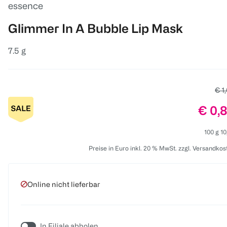
essence
Glimmer In A Bubble Lip Mask
7.5 g
Alte
€ 1
Preis
€ 0,
100 g 10
Preise in Euro inkl. 20 % MwSt. zzgl. Versandkos
Online nicht lieferbar
In Filiale abholen