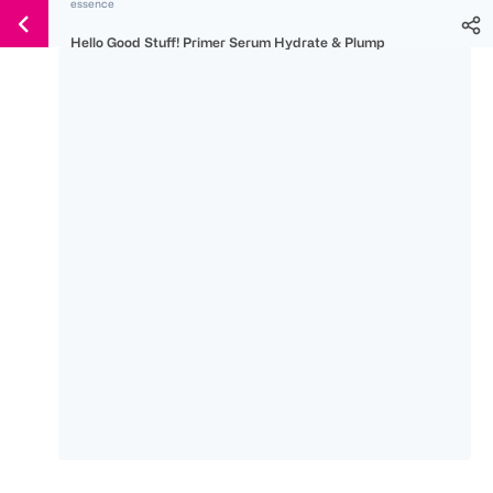
essence
Weiter
Für
Für
Für
zum
Hello Good Stuff! Primer Serum Hydrate & Plump
300 Ös
500 Ös
150 Ös
Inhalt
-20%
-10%
-15%