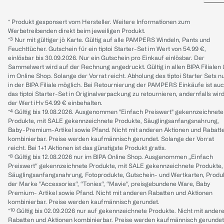
* Produkt gesponsert vom Hersteller. Weitere Informationen zum
Werbetreibenden direkt beim jeweiligen Produkt.
*³ Nur mit gültiger jö Karte. Gültig auf alle PAMPERS Windeln, Pants und
Feuchttücher. Gutschein für ein tiptoi Starter-Set im Wert von 54.99 €,
einlösbar bis 30.09.2026. Nur ein Gutschein pro Einkauf einlösbar. Der
Sammelwert wird auf der Rechnung angedruckt. Gültig in allen BIPA Filialen
im Online Shop. Solange der Vorrat reicht. Abholung des tiptoi Starter Sets n
in der BIPA Filiale möglich. Bei Retournierung der PAMPERS Einkäufe ist au
das tiptoi Starter-Set in Originalverpackung zu retournieren, andernfalls wir
der Wert iHv 54.99 € einbehalten.
*⁴ Gültig bis 19.08.2026. Ausgenommen "Einfach Preiswert" gekennzeichnete
Produkte, mit SALE gekennzeichnete Produkte, Säuglingsanfangsnahrung,
Baby-Premium-Artikel sowie Pfand. Nicht mit anderen Aktionen und Rabatt
kombinierbar. Preise werden kaufmännisch gerundet. Solange der Vorrat
reicht. Bei 1+1 Aktionen ist das günstigste Produkt gratis.
*⁸ Gültig bis 12.08.2026 nur im BIPA Online Shop. Ausgenommen „Einfach
Preiswert“ gekennzeichnete Produkte, mit SALE gekennzeichnete Produkte,
Säuglingsanfangsnahrung, Fotoprodukte, Gutschein- und Wertkarten, Produ
der Marke “Accessories“, “Tonies“, “Mavie“, preisgebundene Ware, Baby
Premium- Artikel sowie Pfand. Nicht mit anderen Rabatten und Aktionen
kombinierbar. Preise werden kaufmännisch gerundet.
*¹⁰ Gültig bis 02.09.2026 nur auf gekennzeichnete Produkte. Nicht mit ander
Rabatten und Aktionen kombinierbar. Preise werden kaufmännisch gerundet