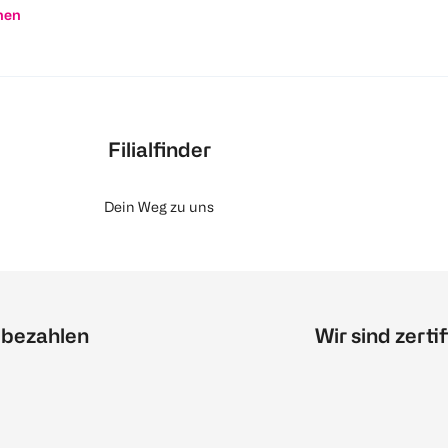
nen
Filialfinder
Dein Weg zu uns
 bezahlen
Wir sind zertif