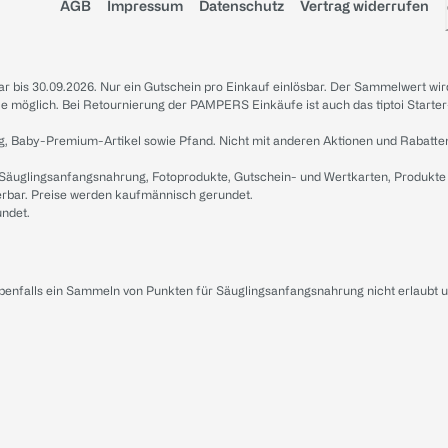
AGB
Impressum
Datenschutz
Vertrag widerrufen
sbar bis 30.09.2026. Nur ein Gutschein pro Einkauf einlösbar. Der Sammelwert wir
iale möglich. Bei Retournierung der PAMPERS Einkäufe ist auch das tiptoi Starter
g, Baby-Premium-Artikel sowie Pfand. Nicht mit anderen Aktionen und Rabatte
 Säuglingsanfangsnahrung, Fotoprodukte, Gutschein- und Wertkarten, Produkte
erbar. Preise werden kaufmännisch gerundet.
undet.
ebenfalls ein Sammeln von Punkten für Säuglingsanfangsnahrung nicht erlaubt 