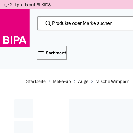
Weiter
👉 2+1 gratis auf BI KIDS
Für
Für
Für
zum
300 Ös
500 Ös
150 Ös
Inhalt
-20%
-10%
-15%
Sortiment
Startseite
Make-up
Auge
falsche Wimpern