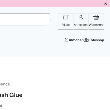
Filiale
Anmelden
Warenkorb
Aktionen
Fotoshop
sence
ash Glue
 g