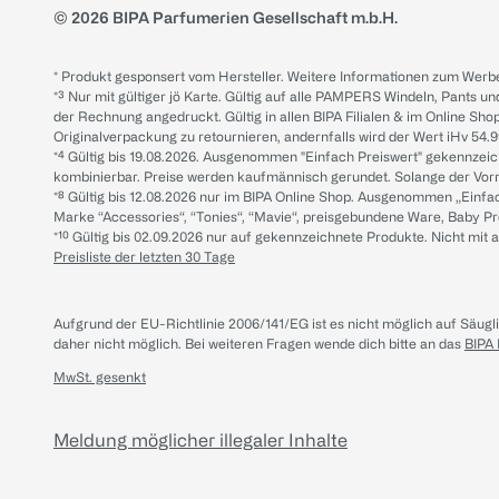
© 2026 BIPA Parfumerien Gesellschaft m.b.H.
* Produkt gesponsert vom Hersteller. Weitere Informationen zum Werbe
*³ Nur mit gültiger jö Karte. Gültig auf alle PAMPERS Windeln, Pants un
der Rechnung angedruckt. Gültig in allen BIPA Filialen & im Online Shop
Originalverpackung zu retournieren, andernfalls wird der Wert iHv 54.9
*⁴ Gültig bis 19.08.2026. Ausgenommen "Einfach Preiswert" gekennze
kombinierbar. Preise werden kaufmännisch gerundet. Solange der Vorrat 
*⁸ Gültig bis 12.08.2026 nur im BIPA Online Shop. Ausgenommen „Einf
Marke “Accessories“, “Tonies“, “Mavie“, preisgebundene Ware, Baby P
*¹⁰ Gültig bis 02.09.2026 nur auf gekennzeichnete Produkte. Nicht mi
Preisliste der letzten 30 Tage
Aufgrund der EU-Richtlinie 2006/141/EG ist es nicht möglich auf Säug
daher nicht möglich.
Bei weiteren Fragen wende dich bitte an das
BIPA
MwSt. gesenkt
Meldung möglicher illegaler Inhalte