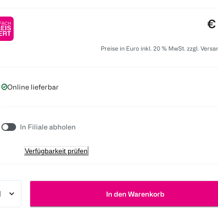
Pr
€
Preise in Euro inkl. 20 % MwSt. zzgl. Vers
Online lieferbar
In Filiale abholen
Verfügbarkeit prüfen
In den Warenkorb