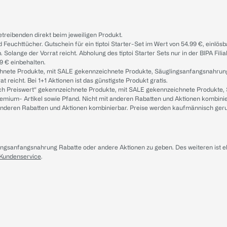
treibenden direkt beim jeweiligen Produkt.
d Feuchttücher. Gutschein für ein tiptoi Starter-Set im Wert von 54.99 €, einlö
. Solange der Vorrat reicht. Abholung des tiptoi Starter Sets nur in der BIPA Fil
9 € einbehalten.
ichnete Produkte, mit SALE gekennzeichnete Produkte, Säuglingsanfangsnahrun
reicht. Bei 1+1 Aktionen ist das günstigste Produkt gratis.
ach Preiswert“ gekennzeichnete Produkte, mit SALE gekennzeichnete Produkte,
remium- Artikel sowie Pfand. Nicht mit anderen Rabatten und Aktionen kombini
t anderen Rabatten und Aktionen kombinierbar. Preise werden kaufmännisch ger
lingsanfangsnahrung Rabatte oder andere Aktionen zu geben. Des weiteren ist 
 Kundenservice
.