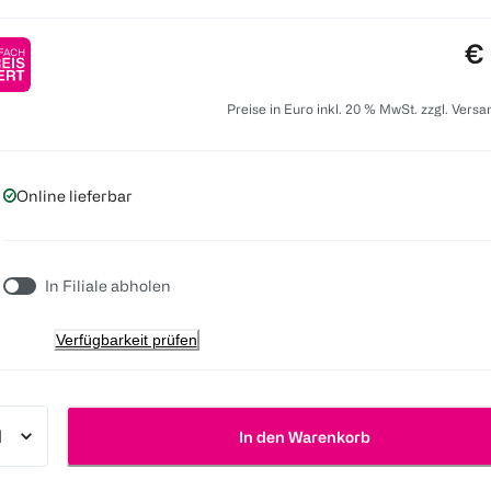
Pr
€ 
Preise in Euro inkl. 20 % MwSt. zzgl. Vers
Online lieferbar
In Filiale abholen
Verfügbarkeit prüfen
In den Warenkorb