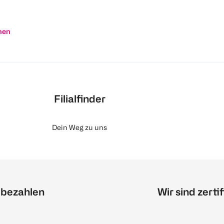
nen
Filialfinder
Dein Weg zu uns
 bezahlen
Wir sind zertif