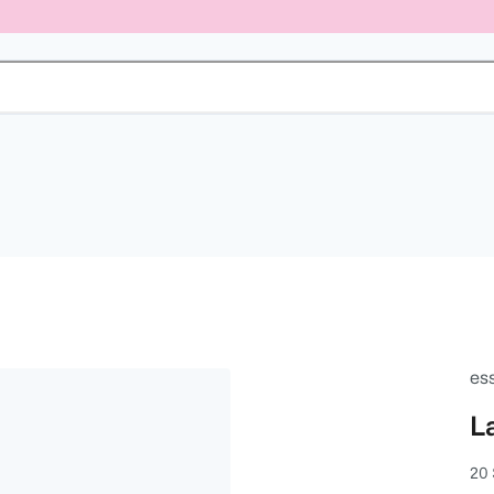
es
L
20