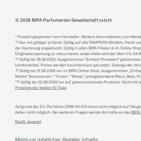
© 2026 BIPA Parfumerien Gesellschaft m.b.H.
* Produkt gesponsert vom Hersteller. Weitere Informationen zum Werbe
*³ Nur mit gültiger jö Karte. Gültig auf alle PAMPERS Windeln, Pants un
der Rechnung angedruckt. Gültig in allen BIPA Filialen & im Online Shop
Originalverpackung zu retournieren, andernfalls wird der Wert iHv 54.9
*⁴ Gültig bis 19.08.2026. Ausgenommen "Einfach Preiswert" gekennze
kombinierbar. Preise werden kaufmännisch gerundet. Solange der Vorrat 
*⁸ Gültig bis 12.08.2026 nur im BIPA Online Shop. Ausgenommen „Einf
Marke “Accessories“, “Tonies“, “Mavie“, preisgebundene Ware, Baby P
*¹⁰ Gültig bis 02.09.2026 nur auf gekennzeichnete Produkte. Nicht mi
Preisliste der letzten 30 Tage
Aufgrund der EU-Richtlinie 2006/141/EG ist es nicht möglich auf Säug
daher nicht möglich.
Bei weiteren Fragen wende dich bitte an das
BIPA
MwSt. gesenkt
Meldung möglicher illegaler Inhalte