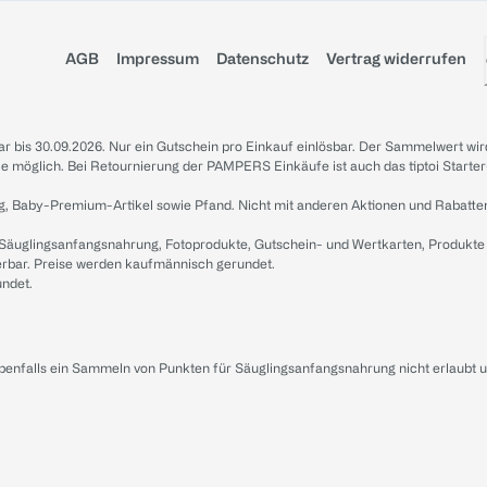
AGB
Impressum
Datenschutz
Vertrag widerrufen
sbar bis 30.09.2026. Nur ein Gutschein pro Einkauf einlösbar. Der Sammelwert wir
iale möglich. Bei Retournierung der PAMPERS Einkäufe ist auch das tiptoi Starter
g, Baby-Premium-Artikel sowie Pfand. Nicht mit anderen Aktionen und Rabatte
 Säuglingsanfangsnahrung, Fotoprodukte, Gutschein- und Wertkarten, Produkte
erbar. Preise werden kaufmännisch gerundet.
undet.
ebenfalls ein Sammeln von Punkten für Säuglingsanfangsnahrung nicht erlaubt 