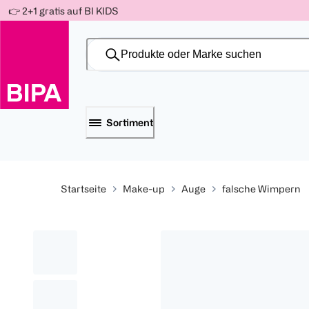
Weiter
👉 2+1 gratis auf BI KIDS
Für
Für
Für
zum
300 Ös
500 Ös
150 Ös
Inhalt
-20%
-10%
-15%
Sortiment
Startseite
Make-up
Auge
falsche Wimpern