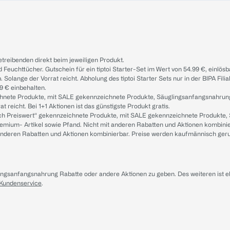
treibenden direkt beim jeweiligen Produkt.
d Feuchttücher. Gutschein für ein tiptoi Starter-Set im Wert von 54.99 €, einlö
. Solange der Vorrat reicht. Abholung des tiptoi Starter Sets nur in der BIPA Fil
9 € einbehalten.
ichnete Produkte, mit SALE gekennzeichnete Produkte, Säuglingsanfangsnahrun
reicht. Bei 1+1 Aktionen ist das günstigste Produkt gratis.
ach Preiswert“ gekennzeichnete Produkte, mit SALE gekennzeichnete Produkte,
remium- Artikel sowie Pfand. Nicht mit anderen Rabatten und Aktionen kombini
t anderen Rabatten und Aktionen kombinierbar. Preise werden kaufmännisch ger
lingsanfangsnahrung Rabatte oder andere Aktionen zu geben. Des weiteren ist 
 Kundenservice
.