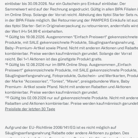
einlösbar bis 30.09.2026. Nur ein Gutschein pro Einkauf einlösbar. Der
Sammelwert wird auf der Rechnung angedruckt. Gültig in allen BIPA Filialen
im Online Shop. Solange der Vorrat reicht. Abholung des tiptoi Starter Sets n
in der BIPA Filiale möglich. Bei Retournierung der PAMPERS Einkäufe ist au
das tiptoi Starter-Set in Originalverpackung zu retournieren, andernfalls wir
der Wert iHv 54.99 € einbehalten.
*⁴ Gültig bis 19.08.2026. Ausgenommen "Einfach Preiswert" gekennzeichnete
Produkte, mit SALE gekennzeichnete Produkte, Säuglingsanfangsnahrung,
Baby-Premium-Artikel sowie Pfand. Nicht mit anderen Aktionen und Rabatt
kombinierbar. Preise werden kaufmännisch gerundet. Solange der Vorrat
reicht. Bei 1+1 Aktionen ist das günstigste Produkt gratis.
*⁸ Gültig bis 12.08.2026 nur im BIPA Online Shop. Ausgenommen „Einfach
Preiswert“ gekennzeichnete Produkte, mit SALE gekennzeichnete Produkte,
Säuglingsanfangsnahrung, Fotoprodukte, Gutschein- und Wertkarten, Produ
der Marke “Accessories“, “Tonies“, “Mavie“, preisgebundene Ware, Baby
Premium- Artikel sowie Pfand. Nicht mit anderen Rabatten und Aktionen
kombinierbar. Preise werden kaufmännisch gerundet.
*¹⁰ Gültig bis 02.09.2026 nur auf gekennzeichnete Produkte. Nicht mit ander
Rabatten und Aktionen kombinierbar. Preise werden kaufmännisch gerundet
Preisliste der letzten 30 Tage
Aufgrund der EU-Richtlinie 2006/141/EG ist es nicht möglich auf
Säuglingsanfangsnahrung Rabatte oder andere Aktionen zu geben. Des