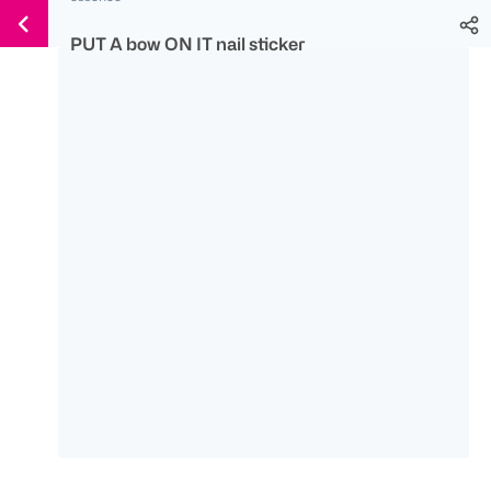
Weiter
Für
Für
Für
zum
PUT A bow ON IT nail sticker
300 Ös
500 Ös
150 Ös
Inhalt
-20%
-10%
-15%