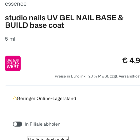
essence
studio nails UV GEL NAIL BASE &
BUILD base coat
5 ml
Preis
€ 4,
Preise in Euro inkl. 20 % MwSt. zzgl. Versandkos
Geringer Online-Lagerstand
In Filiale abholen
Verfügbarkeit prüfen