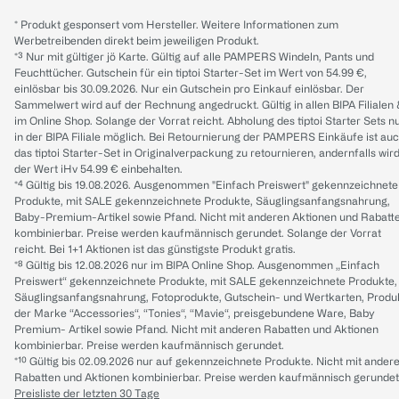
* Produkt gesponsert vom Hersteller. Weitere Informationen zum
Werbetreibenden direkt beim jeweiligen Produkt.
*³ Nur mit gültiger jö Karte. Gültig auf alle PAMPERS Windeln, Pants und
Feuchttücher. Gutschein für ein tiptoi Starter-Set im Wert von 54.99 €,
einlösbar bis 30.09.2026. Nur ein Gutschein pro Einkauf einlösbar. Der
Sammelwert wird auf der Rechnung angedruckt. Gültig in allen BIPA Filialen
im Online Shop. Solange der Vorrat reicht. Abholung des tiptoi Starter Sets n
in der BIPA Filiale möglich. Bei Retournierung der PAMPERS Einkäufe ist au
das tiptoi Starter-Set in Originalverpackung zu retournieren, andernfalls wir
der Wert iHv 54.99 € einbehalten.
*⁴ Gültig bis 19.08.2026. Ausgenommen "Einfach Preiswert" gekennzeichnete
Produkte, mit SALE gekennzeichnete Produkte, Säuglingsanfangsnahrung,
Baby-Premium-Artikel sowie Pfand. Nicht mit anderen Aktionen und Rabatt
kombinierbar. Preise werden kaufmännisch gerundet. Solange der Vorrat
reicht. Bei 1+1 Aktionen ist das günstigste Produkt gratis.
*⁸ Gültig bis 12.08.2026 nur im BIPA Online Shop. Ausgenommen „Einfach
Preiswert“ gekennzeichnete Produkte, mit SALE gekennzeichnete Produkte,
Säuglingsanfangsnahrung, Fotoprodukte, Gutschein- und Wertkarten, Produ
der Marke “Accessories“, “Tonies“, “Mavie“, preisgebundene Ware, Baby
Premium- Artikel sowie Pfand. Nicht mit anderen Rabatten und Aktionen
kombinierbar. Preise werden kaufmännisch gerundet.
*¹⁰ Gültig bis 02.09.2026 nur auf gekennzeichnete Produkte. Nicht mit ander
Rabatten und Aktionen kombinierbar. Preise werden kaufmännisch gerundet
Preisliste der letzten 30 Tage