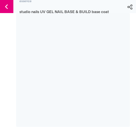
essence
Weiter
Für
Für
Für
zum
studio nails UV GEL NAIL BASE & BUILD base coat
300 Ös
500 Ös
150 Ös
Inhalt
-20%
-10%
-15%