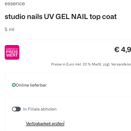
essence
studio nails UV GEL NAIL top coat
5 ml
Preis
€ 4,
Preise in Euro inkl. 20 % MwSt. zzgl. Versandkos
Online lieferbar
In Filiale abholen
Verfügbarkeit prüfen