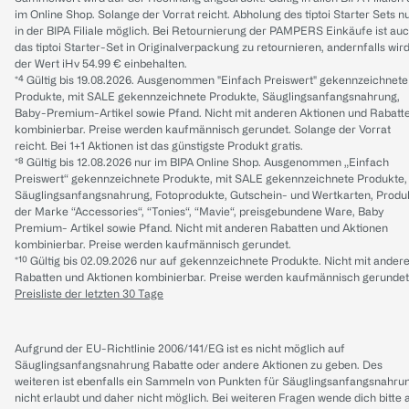
im Online Shop. Solange der Vorrat reicht. Abholung des tiptoi Starter Sets n
in der BIPA Filiale möglich. Bei Retournierung der PAMPERS Einkäufe ist au
das tiptoi Starter-Set in Originalverpackung zu retournieren, andernfalls wir
der Wert iHv 54.99 € einbehalten.
*⁴ Gültig bis 19.08.2026. Ausgenommen "Einfach Preiswert" gekennzeichnete
Produkte, mit SALE gekennzeichnete Produkte, Säuglingsanfangsnahrung,
Baby-Premium-Artikel sowie Pfand. Nicht mit anderen Aktionen und Rabatt
kombinierbar. Preise werden kaufmännisch gerundet. Solange der Vorrat
reicht. Bei 1+1 Aktionen ist das günstigste Produkt gratis.
*⁸ Gültig bis 12.08.2026 nur im BIPA Online Shop. Ausgenommen „Einfach
Preiswert“ gekennzeichnete Produkte, mit SALE gekennzeichnete Produkte,
Säuglingsanfangsnahrung, Fotoprodukte, Gutschein- und Wertkarten, Produ
der Marke “Accessories“, “Tonies“, “Mavie“, preisgebundene Ware, Baby
Premium- Artikel sowie Pfand. Nicht mit anderen Rabatten und Aktionen
kombinierbar. Preise werden kaufmännisch gerundet.
*¹⁰ Gültig bis 02.09.2026 nur auf gekennzeichnete Produkte. Nicht mit ander
Rabatten und Aktionen kombinierbar. Preise werden kaufmännisch gerundet
Preisliste der letzten 30 Tage
Aufgrund der EU-Richtlinie 2006/141/EG ist es nicht möglich auf
Säuglingsanfangsnahrung Rabatte oder andere Aktionen zu geben. Des
weiteren ist ebenfalls ein Sammeln von Punkten für Säuglingsanfangsnahru
nicht erlaubt und daher nicht möglich.
Bei weiteren Fragen wende dich bitte 