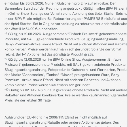
einlösbar bis 30.09.2026. Nur ein Gutschein pro Einkauf einlösbar. Der
Sammelwert wird auf der Rechnung angedruckt. Gültig in allen BIPA Filialen
im Online Shop. Solange der Vorrat reicht. Abholung des tiptoi Starter Sets n
in der BIPA Filiale möglich. Bei Retournierung der PAMPERS Einkäufe ist au
das tiptoi Starter-Set in Originalverpackung zu retournieren, andernfalls wir
der Wert iHv 54.99 € einbehalten.
*⁴ Gültig bis 19.08.2026. Ausgenommen "Einfach Preiswert" gekennzeichnete
Produkte, mit SALE gekennzeichnete Produkte, Säuglingsanfangsnahrung,
Baby-Premium-Artikel sowie Pfand. Nicht mit anderen Aktionen und Rabatt
kombinierbar. Preise werden kaufmännisch gerundet. Solange der Vorrat
reicht. Bei 1+1 Aktionen ist das günstigste Produkt gratis.
*⁸ Gültig bis 12.08.2026 nur im BIPA Online Shop. Ausgenommen „Einfach
Preiswert“ gekennzeichnete Produkte, mit SALE gekennzeichnete Produkte,
Säuglingsanfangsnahrung, Fotoprodukte, Gutschein- und Wertkarten, Produ
der Marke “Accessories“, “Tonies“, “Mavie“, preisgebundene Ware, Baby
Premium- Artikel sowie Pfand. Nicht mit anderen Rabatten und Aktionen
kombinierbar. Preise werden kaufmännisch gerundet.
*¹⁰ Gültig bis 02.09.2026 nur auf gekennzeichnete Produkte. Nicht mit ander
Rabatten und Aktionen kombinierbar. Preise werden kaufmännisch gerundet
Preisliste der letzten 30 Tage
Aufgrund der EU-Richtlinie 2006/141/EG ist es nicht möglich auf
Säuglingsanfangsnahrung Rabatte oder andere Aktionen zu geben. Des