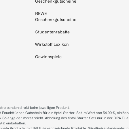
Geschenkgutscheine
REWE
Geschenkgutscheine
Studentenrabatte
Wirkstoff Lexikon
Gewinnspiele
treibenden direkt beim jeweiligen Produkt.
d Feuchttücher. Gutschein für ein tiptoi Starter-Set im Wert von 54.99 €, einlö
. Solange der Vorrat reicht. Abholung des tiptoi Starter Sets nur in der BIPA Fil
9 € einbehalten.
ichnete Produkte, mit SALE gekennzeichnete Produkte, Säuglingsanfangsnahrun