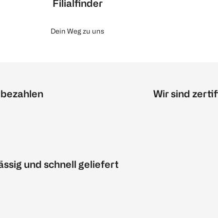
Filialfinder
Dein Weg zu uns
 bezahlen
Wir sind zertif
ässig und schnell geliefert