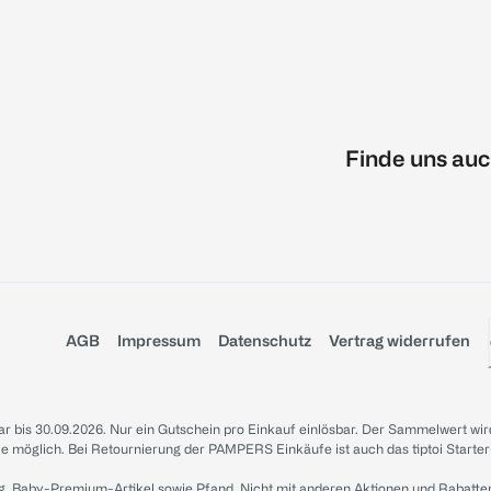
Finde uns auc
AGB
Impressum
Datenschutz
Vertrag widerrufen
sbar bis 30.09.2026. Nur ein Gutschein pro Einkauf einlösbar. Der Sammelwert wir
iale möglich. Bei Retournierung der PAMPERS Einkäufe ist auch das tiptoi Starter
g, Baby-Premium-Artikel sowie Pfand. Nicht mit anderen Aktionen und Rabatte