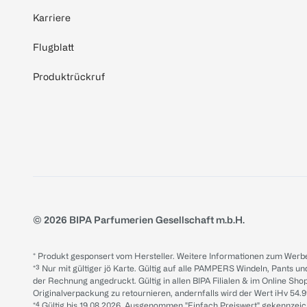
Karriere
Flugblatt
Produktrückruf
© 2026 BIPA Parfumerien Gesellschaft m.b.H.
* Produkt gesponsert vom Hersteller. Weitere Informationen zum Werbe
*³ Nur mit gültiger jö Karte. Gültig auf alle PAMPERS Windeln, Pants un
der Rechnung angedruckt. Gültig in allen BIPA Filialen & im Online Shop
Originalverpackung zu retournieren, andernfalls wird der Wert iHv 54.9
*⁴ Gültig bis 19.08.2026. Ausgenommen "Einfach Preiswert" gekennze