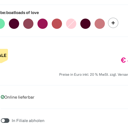
be:
boatloads of love
Pr
€ 
Preise in Euro inkl. 20 % MwSt. zzgl. Vers
Online lieferbar
In Filiale abholen