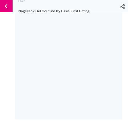
Essie
Weiter
Für
Für
Für
zum
Nagellack Gel Couture by Essie First Fitting
300 Ös
500 Ös
150 Ös
Inhalt
-20%
-10%
-15%