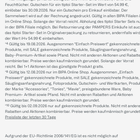
Feuchttücher. Gutschein für ein tiptoi Starter-Set im Wert von 54.99 €,
einlösbar bis 30.09.2026. Nur ein Gutschein pro Einkauf einlösbar. Der
Sammelwert wird auf der Rechnung angedruckt. Gültig in allen BIPA Filialen
im Online Shop. Solange der Vorrat reicht. Abholung des tiptoi Starter Sets n
in der BIPA Filiale möglich. Bei Retournierung der PAMPERS Einkäufe ist au
das tiptoi Starter-Set in Originalverpackung zu retournieren, andernfalls wir
der Wert iHv 54.99 € einbehalten.
*⁴ Gültig bis 19.08.2026. Ausgenommen "Einfach Preiswert" gekennzeichnete
Produkte, mit SALE gekennzeichnete Produkte, Säuglingsanfangsnahrung,
Baby-Premium-Artikel sowie Pfand. Nicht mit anderen Aktionen und Rabatt
kombinierbar. Preise werden kaufmännisch gerundet. Solange der Vorrat
reicht. Bei 1+1 Aktionen ist das günstigste Produkt gratis.
*⁸ Gültig bis 12.08.2026 nur im BIPA Online Shop. Ausgenommen „Einfach
Preiswert“ gekennzeichnete Produkte, mit SALE gekennzeichnete Produkte,
Säuglingsanfangsnahrung, Fotoprodukte, Gutschein- und Wertkarten, Produ
der Marke “Accessories“, “Tonies“, “Mavie“, preisgebundene Ware, Baby
Premium- Artikel sowie Pfand. Nicht mit anderen Rabatten und Aktionen
kombinierbar. Preise werden kaufmännisch gerundet.
*¹⁰ Gültig bis 02.09.2026 nur auf gekennzeichnete Produkte. Nicht mit ander
Rabatten und Aktionen kombinierbar. Preise werden kaufmännisch gerundet
Preisliste der letzten 30 Tage
Aufgrund der EU-Richtlinie 2006/141/EG ist es nicht möglich auf