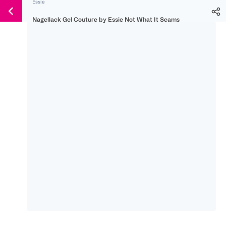
Essie
Weiter
Für
Für
Für
zum
Nagellack Gel Couture by Essie Not What It Seams
300 Ös
500 Ös
150 Ös
Inhalt
-20%
-10%
-15%