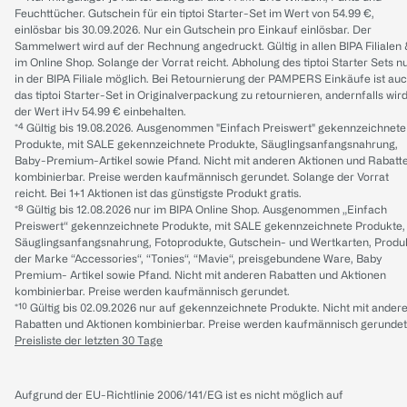
Feuchttücher. Gutschein für ein tiptoi Starter-Set im Wert von 54.99 €,
einlösbar bis 30.09.2026. Nur ein Gutschein pro Einkauf einlösbar. Der
Sammelwert wird auf der Rechnung angedruckt. Gültig in allen BIPA Filialen
im Online Shop. Solange der Vorrat reicht. Abholung des tiptoi Starter Sets n
in der BIPA Filiale möglich. Bei Retournierung der PAMPERS Einkäufe ist au
das tiptoi Starter-Set in Originalverpackung zu retournieren, andernfalls wir
der Wert iHv 54.99 € einbehalten.
*⁴ Gültig bis 19.08.2026. Ausgenommen "Einfach Preiswert" gekennzeichnete
Produkte, mit SALE gekennzeichnete Produkte, Säuglingsanfangsnahrung,
Baby-Premium-Artikel sowie Pfand. Nicht mit anderen Aktionen und Rabatt
kombinierbar. Preise werden kaufmännisch gerundet. Solange der Vorrat
reicht. Bei 1+1 Aktionen ist das günstigste Produkt gratis.
*⁸ Gültig bis 12.08.2026 nur im BIPA Online Shop. Ausgenommen „Einfach
Preiswert“ gekennzeichnete Produkte, mit SALE gekennzeichnete Produkte,
Säuglingsanfangsnahrung, Fotoprodukte, Gutschein- und Wertkarten, Produ
der Marke “Accessories“, “Tonies“, “Mavie“, preisgebundene Ware, Baby
Premium- Artikel sowie Pfand. Nicht mit anderen Rabatten und Aktionen
kombinierbar. Preise werden kaufmännisch gerundet.
*¹⁰ Gültig bis 02.09.2026 nur auf gekennzeichnete Produkte. Nicht mit ander
Rabatten und Aktionen kombinierbar. Preise werden kaufmännisch gerundet
Preisliste der letzten 30 Tage
Aufgrund der EU-Richtlinie 2006/141/EG ist es nicht möglich auf