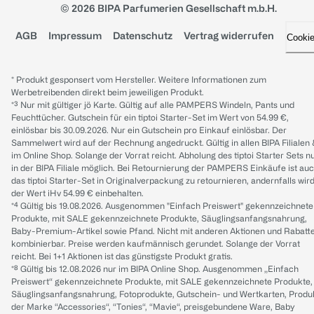
© 2026 BIPA Parfumerien Gesellschaft m.b.H.
AGB
Impressum
Datenschutz
Vertrag widerrufen
Cooki
* Produkt gesponsert vom Hersteller. Weitere Informationen zum
Werbetreibenden direkt beim jeweiligen Produkt.
*³ Nur mit gültiger jö Karte. Gültig auf alle PAMPERS Windeln, Pants und
Feuchttücher. Gutschein für ein tiptoi Starter-Set im Wert von 54.99 €,
einlösbar bis 30.09.2026. Nur ein Gutschein pro Einkauf einlösbar. Der
Sammelwert wird auf der Rechnung angedruckt. Gültig in allen BIPA Filialen
im Online Shop. Solange der Vorrat reicht. Abholung des tiptoi Starter Sets n
in der BIPA Filiale möglich. Bei Retournierung der PAMPERS Einkäufe ist au
das tiptoi Starter-Set in Originalverpackung zu retournieren, andernfalls wir
der Wert iHv 54.99 € einbehalten.
*⁴ Gültig bis 19.08.2026. Ausgenommen "Einfach Preiswert" gekennzeichnete
Produkte, mit SALE gekennzeichnete Produkte, Säuglingsanfangsnahrung,
Baby-Premium-Artikel sowie Pfand. Nicht mit anderen Aktionen und Rabatt
kombinierbar. Preise werden kaufmännisch gerundet. Solange der Vorrat
reicht. Bei 1+1 Aktionen ist das günstigste Produkt gratis.
*⁸ Gültig bis 12.08.2026 nur im BIPA Online Shop. Ausgenommen „Einfach
Preiswert“ gekennzeichnete Produkte, mit SALE gekennzeichnete Produkte,
Säuglingsanfangsnahrung, Fotoprodukte, Gutschein- und Wertkarten, Produ
der Marke “Accessories“, “Tonies“, “Mavie“, preisgebundene Ware, Baby