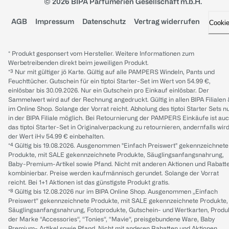
© 2026 BIPA Parfumerien Gesellschaft m.b.H.
AGB
Impressum
Datenschutz
Vertrag widerrufen
Cooki
* Produkt gesponsert vom Hersteller. Weitere Informationen zum
Werbetreibenden direkt beim jeweiligen Produkt.
*³ Nur mit gültiger jö Karte. Gültig auf alle PAMPERS Windeln, Pants und
Feuchttücher. Gutschein für ein tiptoi Starter-Set im Wert von 54.99 €,
einlösbar bis 30.09.2026. Nur ein Gutschein pro Einkauf einlösbar. Der
Sammelwert wird auf der Rechnung angedruckt. Gültig in allen BIPA Filialen
im Online Shop. Solange der Vorrat reicht. Abholung des tiptoi Starter Sets n
in der BIPA Filiale möglich. Bei Retournierung der PAMPERS Einkäufe ist au
das tiptoi Starter-Set in Originalverpackung zu retournieren, andernfalls wir
der Wert iHv 54.99 € einbehalten.
*⁴ Gültig bis 19.08.2026. Ausgenommen "Einfach Preiswert" gekennzeichnete
Produkte, mit SALE gekennzeichnete Produkte, Säuglingsanfangsnahrung,
Baby-Premium-Artikel sowie Pfand. Nicht mit anderen Aktionen und Rabatt
kombinierbar. Preise werden kaufmännisch gerundet. Solange der Vorrat
reicht. Bei 1+1 Aktionen ist das günstigste Produkt gratis.
*⁸ Gültig bis 12.08.2026 nur im BIPA Online Shop. Ausgenommen „Einfach
Preiswert“ gekennzeichnete Produkte, mit SALE gekennzeichnete Produkte,
Säuglingsanfangsnahrung, Fotoprodukte, Gutschein- und Wertkarten, Produ
der Marke “Accessories“, “Tonies“, “Mavie“, preisgebundene Ware, Baby
Premium- Artikel sowie Pfand. Nicht mit anderen Rabatten und Aktionen