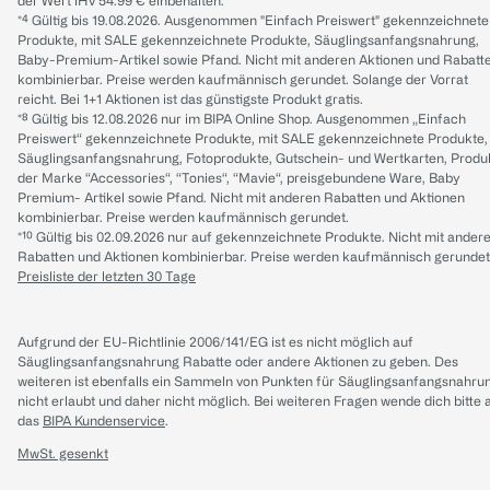
der Wert iHv 54.99 € einbehalten.
*⁴ Gültig bis 19.08.2026. Ausgenommen "Einfach Preiswert" gekennzeichnete
Produkte, mit SALE gekennzeichnete Produkte, Säuglingsanfangsnahrung,
Baby-Premium-Artikel sowie Pfand. Nicht mit anderen Aktionen und Rabatt
kombinierbar. Preise werden kaufmännisch gerundet. Solange der Vorrat
reicht. Bei 1+1 Aktionen ist das günstigste Produkt gratis.
*⁸ Gültig bis 12.08.2026 nur im BIPA Online Shop. Ausgenommen „Einfach
Preiswert“ gekennzeichnete Produkte, mit SALE gekennzeichnete Produkte,
Säuglingsanfangsnahrung, Fotoprodukte, Gutschein- und Wertkarten, Produ
der Marke “Accessories“, “Tonies“, “Mavie“, preisgebundene Ware, Baby
Premium- Artikel sowie Pfand. Nicht mit anderen Rabatten und Aktionen
kombinierbar. Preise werden kaufmännisch gerundet.
*¹⁰ Gültig bis 02.09.2026 nur auf gekennzeichnete Produkte. Nicht mit ander
Rabatten und Aktionen kombinierbar. Preise werden kaufmännisch gerundet
Preisliste der letzten 30 Tage
Aufgrund der EU-Richtlinie 2006/141/EG ist es nicht möglich auf
Säuglingsanfangsnahrung Rabatte oder andere Aktionen zu geben. Des
weiteren ist ebenfalls ein Sammeln von Punkten für Säuglingsanfangsnahru
nicht erlaubt und daher nicht möglich.
Bei weiteren Fragen wende dich bitte 
das
BIPA Kundenservice
.
MwSt. gesenkt