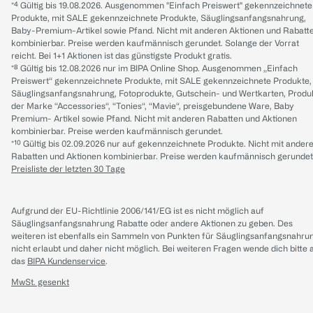
*⁴ Gültig bis 19.08.2026. Ausgenommen "Einfach Preiswert" gekennzeichnete
Produkte, mit SALE gekennzeichnete Produkte, Säuglingsanfangsnahrung,
Baby-Premium-Artikel sowie Pfand. Nicht mit anderen Aktionen und Rabatt
kombinierbar. Preise werden kaufmännisch gerundet. Solange der Vorrat
reicht. Bei 1+1 Aktionen ist das günstigste Produkt gratis.
*⁸ Gültig bis 12.08.2026 nur im BIPA Online Shop. Ausgenommen „Einfach
Preiswert“ gekennzeichnete Produkte, mit SALE gekennzeichnete Produkte,
Säuglingsanfangsnahrung, Fotoprodukte, Gutschein- und Wertkarten, Produ
der Marke “Accessories“, “Tonies“, “Mavie“, preisgebundene Ware, Baby
Premium- Artikel sowie Pfand. Nicht mit anderen Rabatten und Aktionen
kombinierbar. Preise werden kaufmännisch gerundet.
*¹⁰ Gültig bis 02.09.2026 nur auf gekennzeichnete Produkte. Nicht mit ander
Rabatten und Aktionen kombinierbar. Preise werden kaufmännisch gerundet
Preisliste der letzten 30 Tage
Aufgrund der EU-Richtlinie 2006/141/EG ist es nicht möglich auf
Säuglingsanfangsnahrung Rabatte oder andere Aktionen zu geben. Des
weiteren ist ebenfalls ein Sammeln von Punkten für Säuglingsanfangsnahru
nicht erlaubt und daher nicht möglich.
Bei weiteren Fragen wende dich bitte 
das
BIPA Kundenservice
.
MwSt. gesenkt