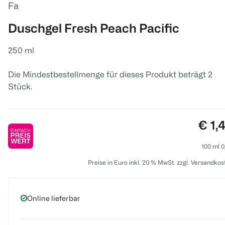
Fa
Duschgel Fresh Peach Pacific
250 ml
Die Mindestbestellmenge für dieses Produkt beträgt 2
Stück.
Prei
€ 1,
100 ml 0
Preise in Euro inkl. 20 % MwSt. zzgl. Versandkos
Online lieferbar