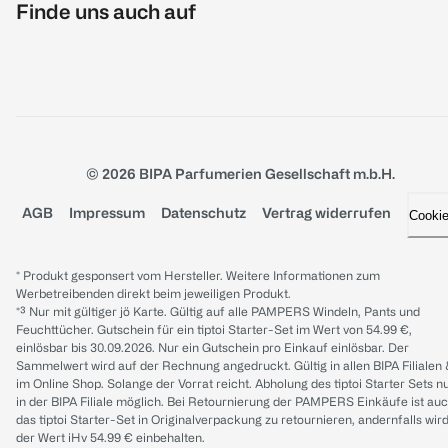
Finde uns auch auf
© 2026 BIPA Parfumerien Gesellschaft m.b.H.
AGB
Impressum
Datenschutz
Vertrag widerrufen
Cooki
* Produkt gesponsert vom Hersteller. Weitere Informationen zum
Werbetreibenden direkt beim jeweiligen Produkt.
*³ Nur mit gültiger jö Karte. Gültig auf alle PAMPERS Windeln, Pants und
Feuchttücher. Gutschein für ein tiptoi Starter-Set im Wert von 54.99 €,
einlösbar bis 30.09.2026. Nur ein Gutschein pro Einkauf einlösbar. Der
Sammelwert wird auf der Rechnung angedruckt. Gültig in allen BIPA Filialen
im Online Shop. Solange der Vorrat reicht. Abholung des tiptoi Starter Sets n
in der BIPA Filiale möglich. Bei Retournierung der PAMPERS Einkäufe ist au
das tiptoi Starter-Set in Originalverpackung zu retournieren, andernfalls wir
der Wert iHv 54.99 € einbehalten.