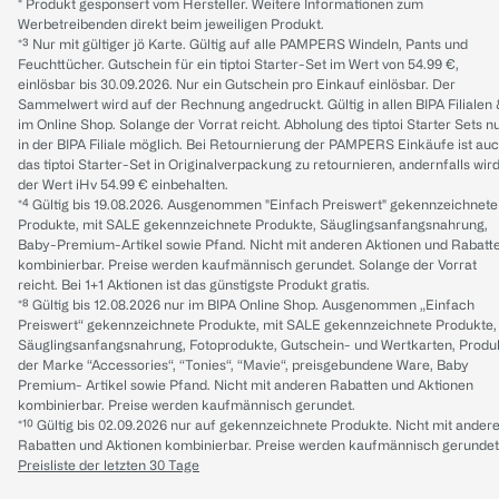
* Produkt gesponsert vom Hersteller. Weitere Informationen zum
Werbetreibenden direkt beim jeweiligen Produkt.
*³ Nur mit gültiger jö Karte. Gültig auf alle PAMPERS Windeln, Pants und
Feuchttücher. Gutschein für ein tiptoi Starter-Set im Wert von 54.99 €,
einlösbar bis 30.09.2026. Nur ein Gutschein pro Einkauf einlösbar. Der
Sammelwert wird auf der Rechnung angedruckt. Gültig in allen BIPA Filialen
im Online Shop. Solange der Vorrat reicht. Abholung des tiptoi Starter Sets n
in der BIPA Filiale möglich. Bei Retournierung der PAMPERS Einkäufe ist au
das tiptoi Starter-Set in Originalverpackung zu retournieren, andernfalls wir
der Wert iHv 54.99 € einbehalten.
*⁴ Gültig bis 19.08.2026. Ausgenommen "Einfach Preiswert" gekennzeichnete
Produkte, mit SALE gekennzeichnete Produkte, Säuglingsanfangsnahrung,
Baby-Premium-Artikel sowie Pfand. Nicht mit anderen Aktionen und Rabatt
kombinierbar. Preise werden kaufmännisch gerundet. Solange der Vorrat
reicht. Bei 1+1 Aktionen ist das günstigste Produkt gratis.
*⁸ Gültig bis 12.08.2026 nur im BIPA Online Shop. Ausgenommen „Einfach
Preiswert“ gekennzeichnete Produkte, mit SALE gekennzeichnete Produkte,
Säuglingsanfangsnahrung, Fotoprodukte, Gutschein- und Wertkarten, Produ
der Marke “Accessories“, “Tonies“, “Mavie“, preisgebundene Ware, Baby
Premium- Artikel sowie Pfand. Nicht mit anderen Rabatten und Aktionen
kombinierbar. Preise werden kaufmännisch gerundet.
*¹⁰ Gültig bis 02.09.2026 nur auf gekennzeichnete Produkte. Nicht mit ander
Rabatten und Aktionen kombinierbar. Preise werden kaufmännisch gerundet
Preisliste der letzten 30 Tage