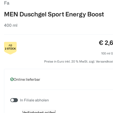
Fa
MEN Duschgel Sport Energy Boost
400 ml
Preis
€ 2,
100 ml 0
Preise in Euro inkl. 20 % MwSt. zzgl. Versandkos
Online lieferbar
In Filiale abholen
Verfügbarkeit prüfen