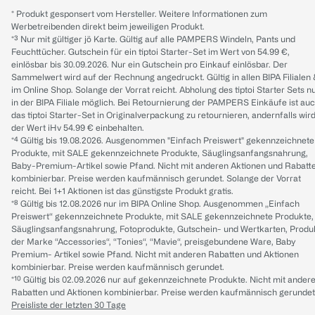
* Produkt gesponsert vom Hersteller. Weitere Informationen zum
Werbetreibenden direkt beim jeweiligen Produkt.
*³ Nur mit gültiger jö Karte. Gültig auf alle PAMPERS Windeln, Pants und
Feuchttücher. Gutschein für ein tiptoi Starter-Set im Wert von 54.99 €,
einlösbar bis 30.09.2026. Nur ein Gutschein pro Einkauf einlösbar. Der
Sammelwert wird auf der Rechnung angedruckt. Gültig in allen BIPA Filialen
im Online Shop. Solange der Vorrat reicht. Abholung des tiptoi Starter Sets n
in der BIPA Filiale möglich. Bei Retournierung der PAMPERS Einkäufe ist au
das tiptoi Starter-Set in Originalverpackung zu retournieren, andernfalls wir
der Wert iHv 54.99 € einbehalten.
*⁴ Gültig bis 19.08.2026. Ausgenommen "Einfach Preiswert" gekennzeichnete
Produkte, mit SALE gekennzeichnete Produkte, Säuglingsanfangsnahrung,
Baby-Premium-Artikel sowie Pfand. Nicht mit anderen Aktionen und Rabatt
kombinierbar. Preise werden kaufmännisch gerundet. Solange der Vorrat
reicht. Bei 1+1 Aktionen ist das günstigste Produkt gratis.
*⁸ Gültig bis 12.08.2026 nur im BIPA Online Shop. Ausgenommen „Einfach
Preiswert“ gekennzeichnete Produkte, mit SALE gekennzeichnete Produkte,
Säuglingsanfangsnahrung, Fotoprodukte, Gutschein- und Wertkarten, Produ
der Marke “Accessories“, “Tonies“, “Mavie“, preisgebundene Ware, Baby
Premium- Artikel sowie Pfand. Nicht mit anderen Rabatten und Aktionen
kombinierbar. Preise werden kaufmännisch gerundet.
*¹⁰ Gültig bis 02.09.2026 nur auf gekennzeichnete Produkte. Nicht mit ander
Rabatten und Aktionen kombinierbar. Preise werden kaufmännisch gerundet
Preisliste der letzten 30 Tage