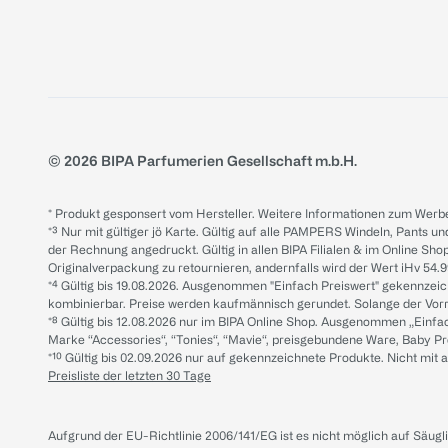
© 2026 BIPA Parfumerien Gesellschaft m.b.H.
* Produkt gesponsert vom Hersteller. Weitere Informationen zum Werbe
*³ Nur mit gültiger jö Karte. Gültig auf alle PAMPERS Windeln, Pants un
der Rechnung angedruckt. Gültig in allen BIPA Filialen & im Online Shop
Originalverpackung zu retournieren, andernfalls wird der Wert iHv 54.9
*⁴ Gültig bis 19.08.2026. Ausgenommen "Einfach Preiswert" gekennze
kombinierbar. Preise werden kaufmännisch gerundet. Solange der Vorrat 
*⁸ Gültig bis 12.08.2026 nur im BIPA Online Shop. Ausgenommen „Einf
Marke “Accessories“, “Tonies“, “Mavie“, preisgebundene Ware, Baby P
*¹⁰ Gültig bis 02.09.2026 nur auf gekennzeichnete Produkte. Nicht mi
Preisliste der letzten 30 Tage
Aufgrund der EU-Richtlinie 2006/141/EG ist es nicht möglich auf Säug