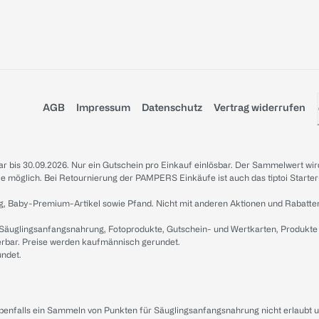
AGB
Impressum
Datenschutz
Vertrag widerrufen
sbar bis 30.09.2026. Nur ein Gutschein pro Einkauf einlösbar. Der Sammelwert wir
iale möglich. Bei Retournierung der PAMPERS Einkäufe ist auch das tiptoi Starter
g, Baby-Premium-Artikel sowie Pfand. Nicht mit anderen Aktionen und Rabatte
 Säuglingsanfangsnahrung, Fotoprodukte, Gutschein- und Wertkarten, Produkte
erbar. Preise werden kaufmännisch gerundet.
undet.
ebenfalls ein Sammeln von Punkten für Säuglingsanfangsnahrung nicht erlaubt 