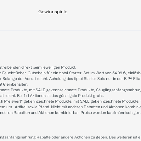
Gewinnspiele
treibenden direkt beim jeweiligen Produkt.
d Feuchttücher. Gutschein für ein tiptoi Starter-Set im Wert von 54.99 €, einlö
. Solange der Vorrat reicht. Abholung des tiptoi Starter Sets nur in der BIPA Fil
9 € einbehalten.
ichnete Produkte, mit SALE gekennzeichnete Produkte, Säuglingsanfangsnahrun
reicht. Bei 1+1 Aktionen ist das günstigste Produkt gratis.
ach Preiswert“ gekennzeichnete Produkte, mit SALE gekennzeichnete Produkte,
remium- Artikel sowie Pfand. Nicht mit anderen Rabatten und Aktionen kombini
t anderen Rabatten und Aktionen kombinierbar. Preise werden kaufmännisch ger
lingsanfangsnahrung Rabatte oder andere Aktionen zu geben. Des weiteren ist 