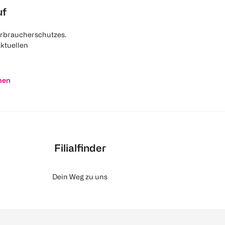
uf
rbraucherschutzes.
aktuellen
nen
Filialfinder
Dein Weg zu uns