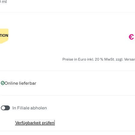
0 ml
Pr
€
Preise in Euro inkl. 20 % MwSt. zzgl. Vers
Online lieferbar
In Filiale abholen
Verfügbarkeit prüfen