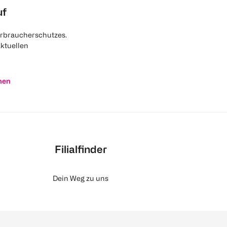
uf
rbraucherschutzes.
aktuellen
nen
Filialfinder
Dein Weg zu uns