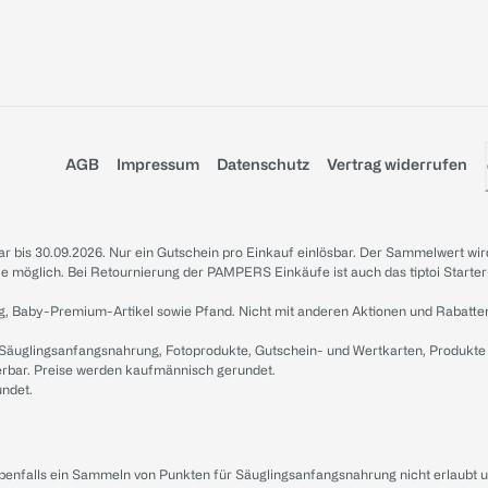
AGB
Impressum
Datenschutz
Vertrag widerrufen
sbar bis 30.09.2026. Nur ein Gutschein pro Einkauf einlösbar. Der Sammelwert wir
iale möglich. Bei Retournierung der PAMPERS Einkäufe ist auch das tiptoi Starter
g, Baby-Premium-Artikel sowie Pfand. Nicht mit anderen Aktionen und Rabatte
 Säuglingsanfangsnahrung, Fotoprodukte, Gutschein- und Wertkarten, Produkte
erbar. Preise werden kaufmännisch gerundet.
undet.
ebenfalls ein Sammeln von Punkten für Säuglingsanfangsnahrung nicht erlaubt 