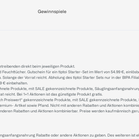
Gewinnspiele
treibenden direkt beim jeweiligen Produkt.
d Feuchttücher. Gutschein für ein tiptoi Starter-Set im Wert von 54.99 €, einlö
. Solange der Vorrat reicht. Abholung des tiptoi Starter Sets nur in der BIPA Fil
9 € einbehalten.
ichnete Produkte, mit SALE gekennzeichnete Produkte, Säuglingsanfangsnahrun
reicht. Bei 1+1 Aktionen ist das günstigste Produkt gratis.
ach Preiswert“ gekennzeichnete Produkte, mit SALE gekennzeichnete Produkte,
remium- Artikel sowie Pfand. Nicht mit anderen Rabatten und Aktionen kombini
t anderen Rabatten und Aktionen kombinierbar. Preise werden kaufmännisch ger
lingsanfangsnahrung Rabatte oder andere Aktionen zu geben. Des weiteren ist 