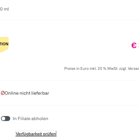
0 ml
Pr
€ 
Preise in Euro inkl. 20 % MwSt. zzgl. Vers
Online nicht lieferbar
In Filiale abholen
Verfügbarkeit prüfen