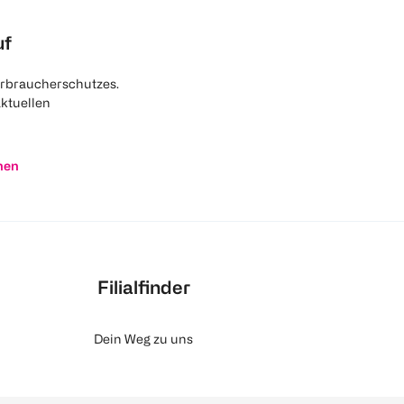
uf
rbraucherschutzes.
aktuellen
nen
Filialfinder
Dein Weg zu uns