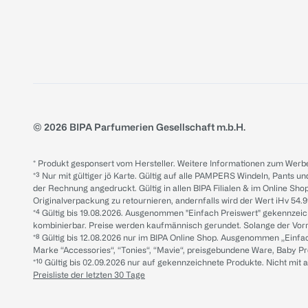
© 2026 BIPA Parfumerien Gesellschaft m.b.H.
* Produkt gesponsert vom Hersteller. Weitere Informationen zum Werbe
*³ Nur mit gültiger jö Karte. Gültig auf alle PAMPERS Windeln, Pants un
der Rechnung angedruckt. Gültig in allen BIPA Filialen & im Online Shop
Originalverpackung zu retournieren, andernfalls wird der Wert iHv 54.9
*⁴ Gültig bis 19.08.2026. Ausgenommen "Einfach Preiswert" gekennze
kombinierbar. Preise werden kaufmännisch gerundet. Solange der Vorrat 
*⁸ Gültig bis 12.08.2026 nur im BIPA Online Shop. Ausgenommen „Einf
Marke “Accessories“, “Tonies“, “Mavie“, preisgebundene Ware, Baby P
*¹⁰ Gültig bis 02.09.2026 nur auf gekennzeichnete Produkte. Nicht mi
Preisliste der letzten 30 Tage