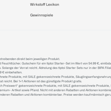
Wirkstoff Lexikon
Gewinnspiele
treibenden direkt beim jeweiligen Produkt.
d Feuchttücher. Gutschein für ein tiptoi Starter-Set im Wert von 54.99 €, einlö
. Solange der Vorrat reicht. Abholung des tiptoi Starter Sets nur in der BIPA Fil
9 € einbehalten.
ichnete Produkte, mit SALE gekennzeichnete Produkte, Säuglingsanfangsnahrun
reicht. Bei 1+1 Aktionen ist das günstigste Produkt gratis.
ach Preiswert“ gekennzeichnete Produkte, mit SALE gekennzeichnete Produkte,
remium- Artikel sowie Pfand. Nicht mit anderen Rabatten und Aktionen kombini
t anderen Rabatten und Aktionen kombinierbar. Preise werden kaufmännisch ger