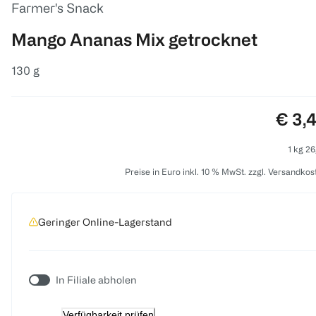
Farmer's Snack
Mango Ananas Mix getrocknet
130 g
Preis
€ 3,
1 kg 26
Preise in Euro inkl. 10 % MwSt. zzgl. Versandkos
Geringer Online-Lagerstand
In Filiale abholen
Verfügbarkeit prüfen