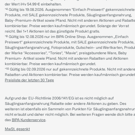
der Wert iHv 54.99 € einbehalten.
*⁴ Gültig bis 19.08.2026. Ausgenommen "Einfach Preiswert" gekennzeichnete
Produkte, mit SALE gekennzeichnete Produkte, Säuglingsanfangsnahrung,
Baby-Premium-Artikel sowie Pfand. Nicht mit anderen Aktionen und Rabatt
kombinierbar. Preise werden kaufmännisch gerundet. Solange der Vorrat
reicht. Bei 1+1 Aktionen ist das günstigste Produkt gratis.
*⁸ Gültig bis 12.08.2026 nur im BIPA Online Shop. Ausgenommen „Einfach
Preiswert“ gekennzeichnete Produkte, mit SALE gekennzeichnete Produkte,
Säuglingsanfangsnahrung, Fotoprodukte, Gutschein- und Wertkarten, Produ
der Marke “Accessories“, “Tonies“, “Mavie“, preisgebundene Ware, Baby
Premium- Artikel sowie Pfand. Nicht mit anderen Rabatten und Aktionen
kombinierbar. Preise werden kaufmännisch gerundet.
*¹⁰ Gültig bis 02.09.2026 nur auf gekennzeichnete Produkte. Nicht mit ander
Rabatten und Aktionen kombinierbar. Preise werden kaufmännisch gerundet
Preisliste der letzten 30 Tage
Aufgrund der EU-Richtlinie 2006/141/EG ist es nicht möglich auf
Säuglingsanfangsnahrung Rabatte oder andere Aktionen zu geben. Des
weiteren ist ebenfalls ein Sammeln von Punkten für Säuglingsanfangsnahru
nicht erlaubt und daher nicht möglich.
Bei weiteren Fragen wende dich bitte 
das
BIPA Kundenservice
.
MwSt. gesenkt