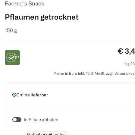
Farmer's Snack
Pflaumen getrocknet
150 g
Preis
€ 3,
1 kg 23
Preise in Euro inkl. 10 % MwSt. zzgl. Versandkos
Online lieferbar
In Filiale abholen
Verfügbarkeit prüfen