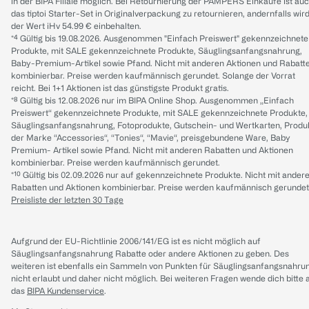
in der BIPA Filiale möglich. Bei Retournierung der PAMPERS Einkäufe ist au
das tiptoi Starter-Set in Originalverpackung zu retournieren, andernfalls wir
der Wert iHv 54.99 € einbehalten.
*⁴ Gültig bis 19.08.2026. Ausgenommen "Einfach Preiswert" gekennzeichnete
Produkte, mit SALE gekennzeichnete Produkte, Säuglingsanfangsnahrung,
Baby-Premium-Artikel sowie Pfand. Nicht mit anderen Aktionen und Rabatt
kombinierbar. Preise werden kaufmännisch gerundet. Solange der Vorrat
reicht. Bei 1+1 Aktionen ist das günstigste Produkt gratis.
*⁸ Gültig bis 12.08.2026 nur im BIPA Online Shop. Ausgenommen „Einfach
Preiswert“ gekennzeichnete Produkte, mit SALE gekennzeichnete Produkte,
Säuglingsanfangsnahrung, Fotoprodukte, Gutschein- und Wertkarten, Produ
der Marke “Accessories“, “Tonies“, “Mavie“, preisgebundene Ware, Baby
Premium- Artikel sowie Pfand. Nicht mit anderen Rabatten und Aktionen
kombinierbar. Preise werden kaufmännisch gerundet.
*¹⁰ Gültig bis 02.09.2026 nur auf gekennzeichnete Produkte. Nicht mit ander
Rabatten und Aktionen kombinierbar. Preise werden kaufmännisch gerundet
Preisliste der letzten 30 Tage
Aufgrund der EU-Richtlinie 2006/141/EG ist es nicht möglich auf
Säuglingsanfangsnahrung Rabatte oder andere Aktionen zu geben. Des
weiteren ist ebenfalls ein Sammeln von Punkten für Säuglingsanfangsnahru
nicht erlaubt und daher nicht möglich.
Bei weiteren Fragen wende dich bitte 
das
BIPA Kundenservice
.