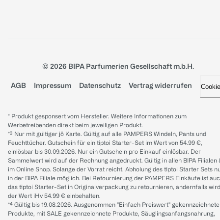
© 2026 BIPA Parfumerien Gesellschaft m.b.H.
AGB
Impressum
Datenschutz
Vertrag widerrufen
Cooki
* Produkt gesponsert vom Hersteller. Weitere Informationen zum
Werbetreibenden direkt beim jeweiligen Produkt.
*³ Nur mit gültiger jö Karte. Gültig auf alle PAMPERS Windeln, Pants und
Feuchttücher. Gutschein für ein tiptoi Starter-Set im Wert von 54.99 €,
einlösbar bis 30.09.2026. Nur ein Gutschein pro Einkauf einlösbar. Der
Sammelwert wird auf der Rechnung angedruckt. Gültig in allen BIPA Filialen
im Online Shop. Solange der Vorrat reicht. Abholung des tiptoi Starter Sets n
in der BIPA Filiale möglich. Bei Retournierung der PAMPERS Einkäufe ist au
das tiptoi Starter-Set in Originalverpackung zu retournieren, andernfalls wir
der Wert iHv 54.99 € einbehalten.
*⁴ Gültig bis 19.08.2026. Ausgenommen "Einfach Preiswert" gekennzeichnete
Produkte, mit SALE gekennzeichnete Produkte, Säuglingsanfangsnahrung,