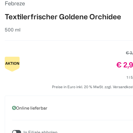
Febreze
Textilerfrischer Goldene Orchidee
500 ml
Alte
€ 3
Preis
€ 2,
1 l 
Preise in Euro inkl. 20 % MwSt. zzgl. Versandkos
Online lieferbar
In Filiale abholen