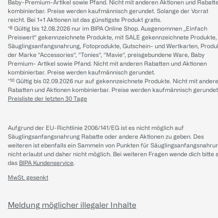
Baby-Premium-Artikel sowie Pfand. Nicht mit anderen Aktionen und Rabatt
kombinierbar. Preise werden kaufmännisch gerundet. Solange der Vorrat
reicht. Bei 1+1 Aktionen ist das günstigste Produkt gratis.
*⁸ Gültig bis 12.08.2026 nur im BIPA Online Shop. Ausgenommen „Einfach
Preiswert“ gekennzeichnete Produkte, mit SALE gekennzeichnete Produkte,
Säuglingsanfangsnahrung, Fotoprodukte, Gutschein- und Wertkarten, Produ
der Marke “Accessories“, “Tonies“, “Mavie“, preisgebundene Ware, Baby
Premium- Artikel sowie Pfand. Nicht mit anderen Rabatten und Aktionen
kombinierbar. Preise werden kaufmännisch gerundet.
*¹⁰ Gültig bis 02.09.2026 nur auf gekennzeichnete Produkte. Nicht mit ander
Rabatten und Aktionen kombinierbar. Preise werden kaufmännisch gerundet
Preisliste der letzten 30 Tage
Aufgrund der EU-Richtlinie 2006/141/EG ist es nicht möglich auf
Säuglingsanfangsnahrung Rabatte oder andere Aktionen zu geben. Des
weiteren ist ebenfalls ein Sammeln von Punkten für Säuglingsanfangsnahru
nicht erlaubt und daher nicht möglich.
Bei weiteren Fragen wende dich bitte 
das
BIPA Kundenservice
.
MwSt. gesenkt
Meldung möglicher illegaler Inhalte