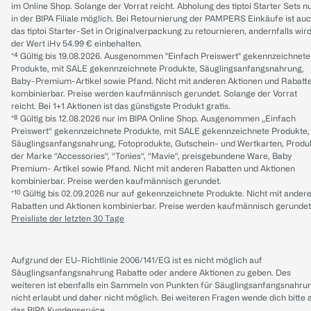
im Online Shop. Solange der Vorrat reicht. Abholung des tiptoi Starter Sets n
in der BIPA Filiale möglich. Bei Retournierung der PAMPERS Einkäufe ist au
das tiptoi Starter-Set in Originalverpackung zu retournieren, andernfalls wir
der Wert iHv 54.99 € einbehalten.
*⁴ Gültig bis 19.08.2026. Ausgenommen "Einfach Preiswert" gekennzeichnete
Produkte, mit SALE gekennzeichnete Produkte, Säuglingsanfangsnahrung,
Baby-Premium-Artikel sowie Pfand. Nicht mit anderen Aktionen und Rabatt
kombinierbar. Preise werden kaufmännisch gerundet. Solange der Vorrat
reicht. Bei 1+1 Aktionen ist das günstigste Produkt gratis.
*⁸ Gültig bis 12.08.2026 nur im BIPA Online Shop. Ausgenommen „Einfach
Preiswert“ gekennzeichnete Produkte, mit SALE gekennzeichnete Produkte,
Säuglingsanfangsnahrung, Fotoprodukte, Gutschein- und Wertkarten, Produ
der Marke “Accessories“, “Tonies“, “Mavie“, preisgebundene Ware, Baby
Premium- Artikel sowie Pfand. Nicht mit anderen Rabatten und Aktionen
kombinierbar. Preise werden kaufmännisch gerundet.
*¹⁰ Gültig bis 02.09.2026 nur auf gekennzeichnete Produkte. Nicht mit ander
Rabatten und Aktionen kombinierbar. Preise werden kaufmännisch gerundet
Preisliste der letzten 30 Tage
Aufgrund der EU-Richtlinie 2006/141/EG ist es nicht möglich auf
Säuglingsanfangsnahrung Rabatte oder andere Aktionen zu geben. Des
weiteren ist ebenfalls ein Sammeln von Punkten für Säuglingsanfangsnahru
nicht erlaubt und daher nicht möglich.
Bei weiteren Fragen wende dich bitte 
das
BIPA Kundenservice
.