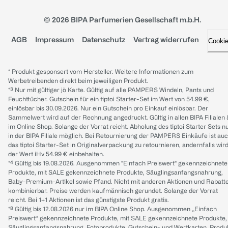
© 2026 BIPA Parfumerien Gesellschaft m.b.H.
AGB
Impressum
Datenschutz
Vertrag widerrufen
Cooki
* Produkt gesponsert vom Hersteller. Weitere Informationen zum
Werbetreibenden direkt beim jeweiligen Produkt.
*³ Nur mit gültiger jö Karte. Gültig auf alle PAMPERS Windeln, Pants und
Feuchttücher. Gutschein für ein tiptoi Starter-Set im Wert von 54.99 €,
einlösbar bis 30.09.2026. Nur ein Gutschein pro Einkauf einlösbar. Der
Sammelwert wird auf der Rechnung angedruckt. Gültig in allen BIPA Filialen
im Online Shop. Solange der Vorrat reicht. Abholung des tiptoi Starter Sets n
in der BIPA Filiale möglich. Bei Retournierung der PAMPERS Einkäufe ist au
das tiptoi Starter-Set in Originalverpackung zu retournieren, andernfalls wir
der Wert iHv 54.99 € einbehalten.
*⁴ Gültig bis 19.08.2026. Ausgenommen "Einfach Preiswert" gekennzeichnete
Produkte, mit SALE gekennzeichnete Produkte, Säuglingsanfangsnahrung,
Baby-Premium-Artikel sowie Pfand. Nicht mit anderen Aktionen und Rabatt
kombinierbar. Preise werden kaufmännisch gerundet. Solange der Vorrat
reicht. Bei 1+1 Aktionen ist das günstigste Produkt gratis.
*⁸ Gültig bis 12.08.2026 nur im BIPA Online Shop. Ausgenommen „Einfach
Preiswert“ gekennzeichnete Produkte, mit SALE gekennzeichnete Produkte,
Säuglingsanfangsnahrung, Fotoprodukte, Gutschein- und Wertkarten, Produ