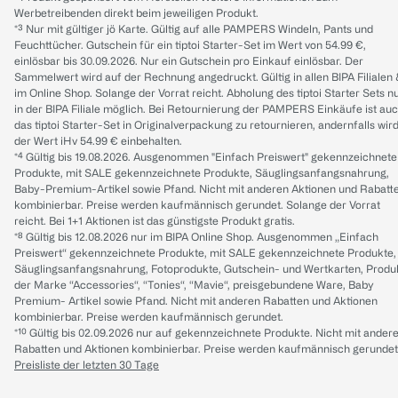
Werbetreibenden direkt beim jeweiligen Produkt.
*³ Nur mit gültiger jö Karte. Gültig auf alle PAMPERS Windeln, Pants und
Feuchttücher. Gutschein für ein tiptoi Starter-Set im Wert von 54.99 €,
einlösbar bis 30.09.2026. Nur ein Gutschein pro Einkauf einlösbar. Der
Sammelwert wird auf der Rechnung angedruckt. Gültig in allen BIPA Filialen
im Online Shop. Solange der Vorrat reicht. Abholung des tiptoi Starter Sets n
in der BIPA Filiale möglich. Bei Retournierung der PAMPERS Einkäufe ist au
das tiptoi Starter-Set in Originalverpackung zu retournieren, andernfalls wir
der Wert iHv 54.99 € einbehalten.
*⁴ Gültig bis 19.08.2026. Ausgenommen "Einfach Preiswert" gekennzeichnete
Produkte, mit SALE gekennzeichnete Produkte, Säuglingsanfangsnahrung,
Baby-Premium-Artikel sowie Pfand. Nicht mit anderen Aktionen und Rabatt
kombinierbar. Preise werden kaufmännisch gerundet. Solange der Vorrat
reicht. Bei 1+1 Aktionen ist das günstigste Produkt gratis.
*⁸ Gültig bis 12.08.2026 nur im BIPA Online Shop. Ausgenommen „Einfach
Preiswert“ gekennzeichnete Produkte, mit SALE gekennzeichnete Produkte,
Säuglingsanfangsnahrung, Fotoprodukte, Gutschein- und Wertkarten, Produ
der Marke “Accessories“, “Tonies“, “Mavie“, preisgebundene Ware, Baby
Premium- Artikel sowie Pfand. Nicht mit anderen Rabatten und Aktionen
kombinierbar. Preise werden kaufmännisch gerundet.
*¹⁰ Gültig bis 02.09.2026 nur auf gekennzeichnete Produkte. Nicht mit ander
Rabatten und Aktionen kombinierbar. Preise werden kaufmännisch gerundet
Preisliste der letzten 30 Tage