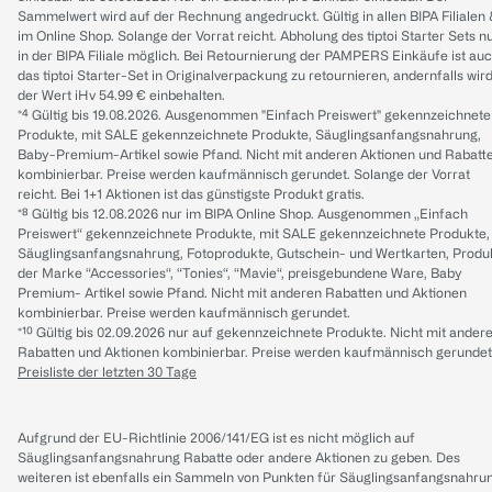
Sammelwert wird auf der Rechnung angedruckt. Gültig in allen BIPA Filialen
im Online Shop. Solange der Vorrat reicht. Abholung des tiptoi Starter Sets n
in der BIPA Filiale möglich. Bei Retournierung der PAMPERS Einkäufe ist au
das tiptoi Starter-Set in Originalverpackung zu retournieren, andernfalls wir
der Wert iHv 54.99 € einbehalten.
*⁴ Gültig bis 19.08.2026. Ausgenommen "Einfach Preiswert" gekennzeichnete
Produkte, mit SALE gekennzeichnete Produkte, Säuglingsanfangsnahrung,
Baby-Premium-Artikel sowie Pfand. Nicht mit anderen Aktionen und Rabatt
kombinierbar. Preise werden kaufmännisch gerundet. Solange der Vorrat
reicht. Bei 1+1 Aktionen ist das günstigste Produkt gratis.
*⁸ Gültig bis 12.08.2026 nur im BIPA Online Shop. Ausgenommen „Einfach
Preiswert“ gekennzeichnete Produkte, mit SALE gekennzeichnete Produkte,
Säuglingsanfangsnahrung, Fotoprodukte, Gutschein- und Wertkarten, Produ
der Marke “Accessories“, “Tonies“, “Mavie“, preisgebundene Ware, Baby
Premium- Artikel sowie Pfand. Nicht mit anderen Rabatten und Aktionen
kombinierbar. Preise werden kaufmännisch gerundet.
*¹⁰ Gültig bis 02.09.2026 nur auf gekennzeichnete Produkte. Nicht mit ander
Rabatten und Aktionen kombinierbar. Preise werden kaufmännisch gerundet
Preisliste der letzten 30 Tage
Aufgrund der EU-Richtlinie 2006/141/EG ist es nicht möglich auf
Säuglingsanfangsnahrung Rabatte oder andere Aktionen zu geben. Des
weiteren ist ebenfalls ein Sammeln von Punkten für Säuglingsanfangsnahru