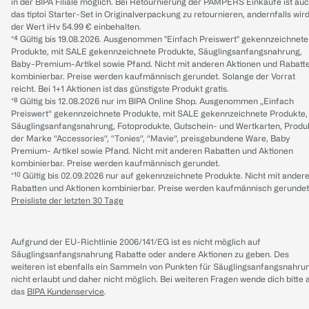
in der BIPA Filiale möglich. Bei Retournierung der PAMPERS Einkäufe ist au
das tiptoi Starter-Set in Originalverpackung zu retournieren, andernfalls wir
der Wert iHv 54.99 € einbehalten.
*⁴ Gültig bis 19.08.2026. Ausgenommen "Einfach Preiswert" gekennzeichnete
Produkte, mit SALE gekennzeichnete Produkte, Säuglingsanfangsnahrung,
Baby-Premium-Artikel sowie Pfand. Nicht mit anderen Aktionen und Rabatt
kombinierbar. Preise werden kaufmännisch gerundet. Solange der Vorrat
reicht. Bei 1+1 Aktionen ist das günstigste Produkt gratis.
*⁸ Gültig bis 12.08.2026 nur im BIPA Online Shop. Ausgenommen „Einfach
Preiswert“ gekennzeichnete Produkte, mit SALE gekennzeichnete Produkte,
Säuglingsanfangsnahrung, Fotoprodukte, Gutschein- und Wertkarten, Produ
der Marke “Accessories“, “Tonies“, “Mavie“, preisgebundene Ware, Baby
Premium- Artikel sowie Pfand. Nicht mit anderen Rabatten und Aktionen
kombinierbar. Preise werden kaufmännisch gerundet.
*¹⁰ Gültig bis 02.09.2026 nur auf gekennzeichnete Produkte. Nicht mit ander
Rabatten und Aktionen kombinierbar. Preise werden kaufmännisch gerundet
Preisliste der letzten 30 Tage
Aufgrund der EU-Richtlinie 2006/141/EG ist es nicht möglich auf
Säuglingsanfangsnahrung Rabatte oder andere Aktionen zu geben. Des
weiteren ist ebenfalls ein Sammeln von Punkten für Säuglingsanfangsnahru
nicht erlaubt und daher nicht möglich.
Bei weiteren Fragen wende dich bitte 
das
BIPA Kundenservice
.