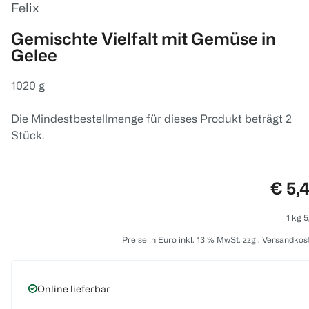
Felix
Gemischte Vielfalt mit Gemüse in
Gelee
1020 g
Die Mindestbestellmenge für dieses Produkt beträgt 2
Stück.
Preis
€ 5,
1 kg 5
Preise in Euro inkl. 13 % MwSt. zzgl. Versandkos
Online lieferbar