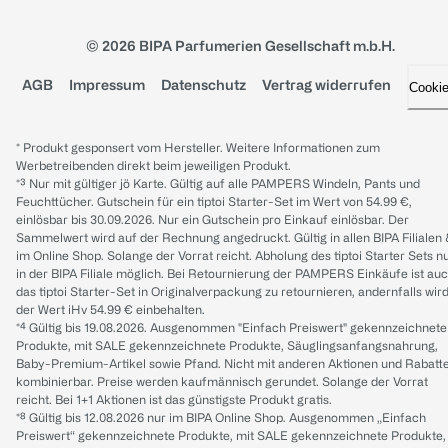
© 2026 BIPA Parfumerien Gesellschaft m.b.H.
AGB
Impressum
Datenschutz
Vertrag widerrufen
Cooki
* Produkt gesponsert vom Hersteller. Weitere Informationen zum
Werbetreibenden direkt beim jeweiligen Produkt.
*³ Nur mit gültiger jö Karte. Gültig auf alle PAMPERS Windeln, Pants und
Feuchttücher. Gutschein für ein tiptoi Starter-Set im Wert von 54.99 €,
einlösbar bis 30.09.2026. Nur ein Gutschein pro Einkauf einlösbar. Der
Sammelwert wird auf der Rechnung angedruckt. Gültig in allen BIPA Filialen
im Online Shop. Solange der Vorrat reicht. Abholung des tiptoi Starter Sets n
in der BIPA Filiale möglich. Bei Retournierung der PAMPERS Einkäufe ist au
das tiptoi Starter-Set in Originalverpackung zu retournieren, andernfalls wir
der Wert iHv 54.99 € einbehalten.
*⁴ Gültig bis 19.08.2026. Ausgenommen "Einfach Preiswert" gekennzeichnete
Produkte, mit SALE gekennzeichnete Produkte, Säuglingsanfangsnahrung,
Baby-Premium-Artikel sowie Pfand. Nicht mit anderen Aktionen und Rabatt
kombinierbar. Preise werden kaufmännisch gerundet. Solange der Vorrat
reicht. Bei 1+1 Aktionen ist das günstigste Produkt gratis.
*⁸ Gültig bis 12.08.2026 nur im BIPA Online Shop. Ausgenommen „Einfach
Preiswert“ gekennzeichnete Produkte, mit SALE gekennzeichnete Produkte,