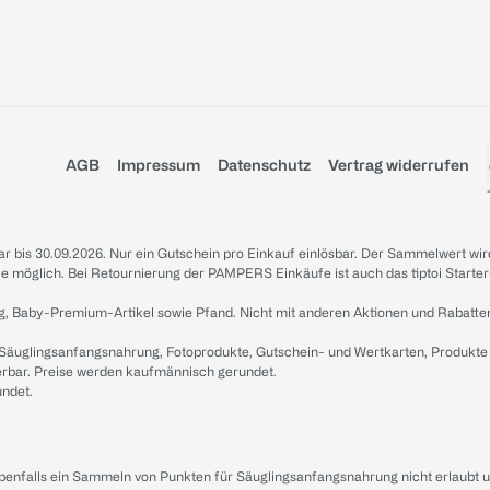
AGB
Impressum
Datenschutz
Vertrag widerrufen
sbar bis 30.09.2026. Nur ein Gutschein pro Einkauf einlösbar. Der Sammelwert wir
iale möglich. Bei Retournierung der PAMPERS Einkäufe ist auch das tiptoi Starter
g, Baby-Premium-Artikel sowie Pfand. Nicht mit anderen Aktionen und Rabatte
 Säuglingsanfangsnahrung, Fotoprodukte, Gutschein- und Wertkarten, Produkte
erbar. Preise werden kaufmännisch gerundet.
undet.
ebenfalls ein Sammeln von Punkten für Säuglingsanfangsnahrung nicht erlaubt 