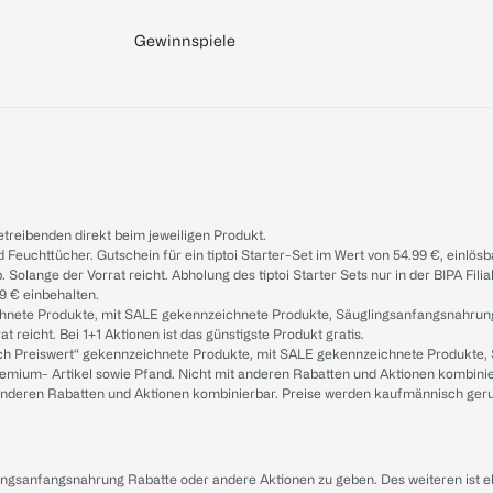
Gewinnspiele
treibenden direkt beim jeweiligen Produkt.
d Feuchttücher. Gutschein für ein tiptoi Starter-Set im Wert von 54.99 €, einlö
. Solange der Vorrat reicht. Abholung des tiptoi Starter Sets nur in der BIPA Fil
9 € einbehalten.
ichnete Produkte, mit SALE gekennzeichnete Produkte, Säuglingsanfangsnahrun
reicht. Bei 1+1 Aktionen ist das günstigste Produkt gratis.
ach Preiswert“ gekennzeichnete Produkte, mit SALE gekennzeichnete Produkte,
remium- Artikel sowie Pfand. Nicht mit anderen Rabatten und Aktionen kombini
t anderen Rabatten und Aktionen kombinierbar. Preise werden kaufmännisch ger
lingsanfangsnahrung Rabatte oder andere Aktionen zu geben. Des weiteren ist 