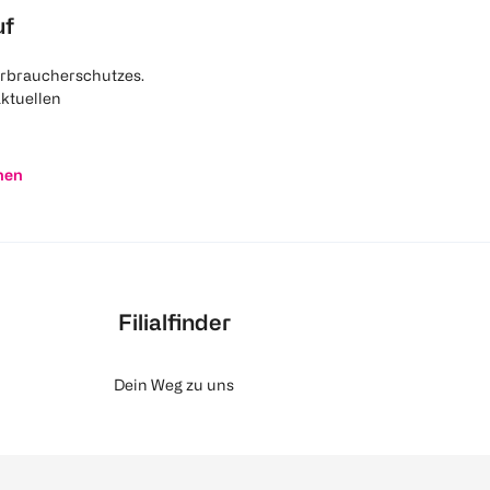
uf
rbraucherschutzes.
aktuellen
nen
Filialfinder
Dein Weg zu uns