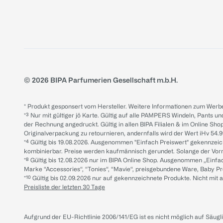
© 2026 BIPA Parfumerien Gesellschaft m.b.H.
* Produkt gesponsert vom Hersteller. Weitere Informationen zum Werbe
*³ Nur mit gültiger jö Karte. Gültig auf alle PAMPERS Windeln, Pants un
der Rechnung angedruckt. Gültig in allen BIPA Filialen & im Online Shop
Originalverpackung zu retournieren, andernfalls wird der Wert iHv 54.9
*⁴ Gültig bis 19.08.2026. Ausgenommen "Einfach Preiswert" gekennze
kombinierbar. Preise werden kaufmännisch gerundet. Solange der Vorrat 
*⁸ Gültig bis 12.08.2026 nur im BIPA Online Shop. Ausgenommen „Einf
Marke “Accessories“, “Tonies“, “Mavie“, preisgebundene Ware, Baby P
*¹⁰ Gültig bis 02.09.2026 nur auf gekennzeichnete Produkte. Nicht mi
Preisliste der letzten 30 Tage
Aufgrund der EU-Richtlinie 2006/141/EG ist es nicht möglich auf Säug