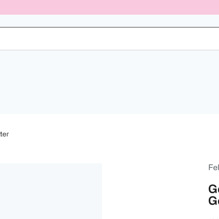
ter
Fel
G
G