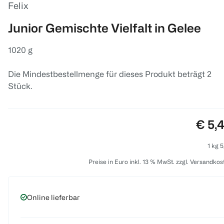
Felix
Junior Gemischte Vielfalt in Gelee
1020 g
Die Mindestbestellmenge für dieses Produkt beträgt 2
Stück.
Preis
€ 5,
1 kg 5
Preise in Euro inkl. 13 % MwSt. zzgl. Versandkos
Online lieferbar