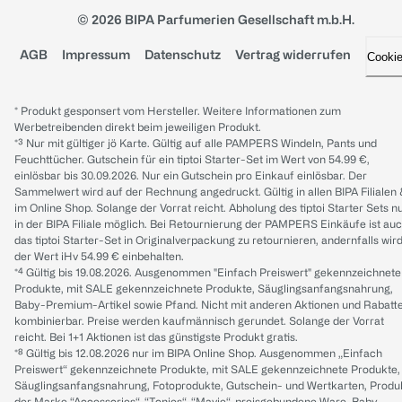
© 2026 BIPA Parfumerien Gesellschaft m.b.H.
AGB
Impressum
Datenschutz
Vertrag widerrufen
Cooki
* Produkt gesponsert vom Hersteller. Weitere Informationen zum
Werbetreibenden direkt beim jeweiligen Produkt.
*³ Nur mit gültiger jö Karte. Gültig auf alle PAMPERS Windeln, Pants und
Feuchttücher. Gutschein für ein tiptoi Starter-Set im Wert von 54.99 €,
einlösbar bis 30.09.2026. Nur ein Gutschein pro Einkauf einlösbar. Der
Sammelwert wird auf der Rechnung angedruckt. Gültig in allen BIPA Filialen
im Online Shop. Solange der Vorrat reicht. Abholung des tiptoi Starter Sets n
in der BIPA Filiale möglich. Bei Retournierung der PAMPERS Einkäufe ist au
das tiptoi Starter-Set in Originalverpackung zu retournieren, andernfalls wir
der Wert iHv 54.99 € einbehalten.
*⁴ Gültig bis 19.08.2026. Ausgenommen "Einfach Preiswert" gekennzeichnete
Produkte, mit SALE gekennzeichnete Produkte, Säuglingsanfangsnahrung,
Baby-Premium-Artikel sowie Pfand. Nicht mit anderen Aktionen und Rabatt
kombinierbar. Preise werden kaufmännisch gerundet. Solange der Vorrat
reicht. Bei 1+1 Aktionen ist das günstigste Produkt gratis.
*⁸ Gültig bis 12.08.2026 nur im BIPA Online Shop. Ausgenommen „Einfach
Preiswert“ gekennzeichnete Produkte, mit SALE gekennzeichnete Produkte,
Säuglingsanfangsnahrung, Fotoprodukte, Gutschein- und Wertkarten, Produ
der Marke “Accessories“, “Tonies“, “Mavie“, preisgebundene Ware, Baby