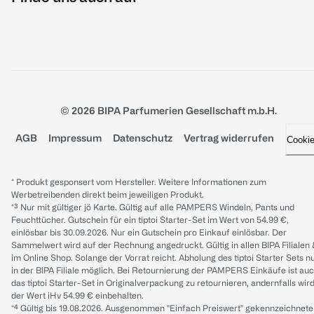
© 2026 BIPA Parfumerien Gesellschaft m.b.H.
AGB
Impressum
Datenschutz
Vertrag widerrufen
Cooki
* Produkt gesponsert vom Hersteller. Weitere Informationen zum
Werbetreibenden direkt beim jeweiligen Produkt.
*³ Nur mit gültiger jö Karte. Gültig auf alle PAMPERS Windeln, Pants und
Feuchttücher. Gutschein für ein tiptoi Starter-Set im Wert von 54.99 €,
einlösbar bis 30.09.2026. Nur ein Gutschein pro Einkauf einlösbar. Der
Sammelwert wird auf der Rechnung angedruckt. Gültig in allen BIPA Filialen
im Online Shop. Solange der Vorrat reicht. Abholung des tiptoi Starter Sets n
in der BIPA Filiale möglich. Bei Retournierung der PAMPERS Einkäufe ist au
das tiptoi Starter-Set in Originalverpackung zu retournieren, andernfalls wir
der Wert iHv 54.99 € einbehalten.
*⁴ Gültig bis 19.08.2026. Ausgenommen "Einfach Preiswert" gekennzeichnete