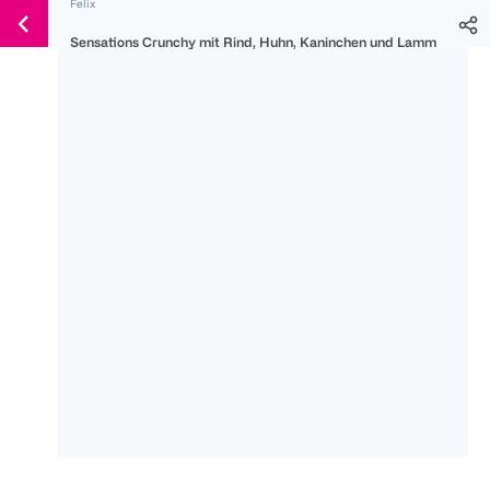
Felix
Weiter
Für
Für
Für
zum
Sensations Crunchy mit Rind, Huhn, Kaninchen und Lamm
300 Ös
500 Ös
150 Ös
Inhalt
-20%
-10%
-15%