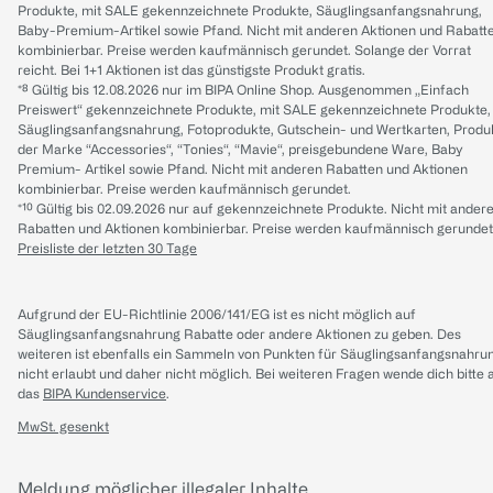
Produkte, mit SALE gekennzeichnete Produkte, Säuglingsanfangsnahrung,
Baby-Premium-Artikel sowie Pfand. Nicht mit anderen Aktionen und Rabatt
kombinierbar. Preise werden kaufmännisch gerundet. Solange der Vorrat
reicht. Bei 1+1 Aktionen ist das günstigste Produkt gratis.
*⁸ Gültig bis 12.08.2026 nur im BIPA Online Shop. Ausgenommen „Einfach
Preiswert“ gekennzeichnete Produkte, mit SALE gekennzeichnete Produkte,
Säuglingsanfangsnahrung, Fotoprodukte, Gutschein- und Wertkarten, Produ
der Marke “Accessories“, “Tonies“, “Mavie“, preisgebundene Ware, Baby
Premium- Artikel sowie Pfand. Nicht mit anderen Rabatten und Aktionen
kombinierbar. Preise werden kaufmännisch gerundet.
*¹⁰ Gültig bis 02.09.2026 nur auf gekennzeichnete Produkte. Nicht mit ander
Rabatten und Aktionen kombinierbar. Preise werden kaufmännisch gerundet
Preisliste der letzten 30 Tage
Aufgrund der EU-Richtlinie 2006/141/EG ist es nicht möglich auf
Säuglingsanfangsnahrung Rabatte oder andere Aktionen zu geben. Des
weiteren ist ebenfalls ein Sammeln von Punkten für Säuglingsanfangsnahru
nicht erlaubt und daher nicht möglich.
Bei weiteren Fragen wende dich bitte 
das
BIPA Kundenservice
.
MwSt. gesenkt
Meldung möglicher illegaler Inhalte