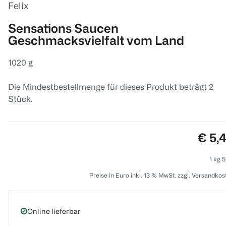
Felix
Sensations Saucen
Geschmacksvielfalt vom Land
1020 g
Die Mindestbestellmenge für dieses Produkt beträgt 2
Stück.
Preis
€ 5,
1 kg 5
Preise in Euro inkl. 13 % MwSt. zzgl. Versandkos
Online lieferbar