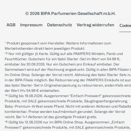
© 2026 BIPA Parfumerien Gesellschaft m.b.H.
AGB
Impressum
Datenschutz
Vertrag widerrufen
Cooki
* Produkt gesponsert vom Hersteller. Weitere Informationen zum
Werbetreibenden direkt beim jeweiligen Produkt.
*³ Nur mit gültiger jö Karte. Gültig auf alle PAMPERS Windeln, Pants und
Feuchttücher. Gutschein für ein tiptoi Starter-Set im Wert von 54.99 €,
einlösbar bis 30.09.2026. Nur ein Gutschein pro Einkauf einlösbar. Der
Sammelwert wird auf der Rechnung angedruckt. Gültig in allen BIPA Filialen
im Online Shop. Solange der Vorrat reicht. Abholung des tiptoi Starter Sets n
in der BIPA Filiale möglich. Bei Retournierung der PAMPERS Einkäufe ist au
das tiptoi Starter-Set in Originalverpackung zu retournieren, andernfalls wir
der Wert iHv 54.99 € einbehalten.
*⁴ Gültig bis 19.08.2026. Ausgenommen "Einfach Preiswert" gekennzeichnete
Produkte, mit SALE gekennzeichnete Produkte, Säuglingsanfangsnahrung,
Baby-Premium-Artikel sowie Pfand. Nicht mit anderen Aktionen und Rabatt
kombinierbar. Preise werden kaufmännisch gerundet. Solange der Vorrat
reicht. Bei 1+1 Aktionen ist das günstigste Produkt gratis.
*⁸ Gültig bis 12.08.2026 nur im BIPA Online Shop. Ausgenommen „Einfach
Preiswert“ gekennzeichnete Produkte, mit SALE gekennzeichnete Produkte,