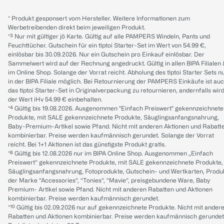
* Produkt gesponsert vom Hersteller. Weitere Informationen zum
Werbetreibenden direkt beim jeweiligen Produkt.
*³ Nur mit gültiger jö Karte. Gültig auf alle PAMPERS Windeln, Pants und
Feuchttücher. Gutschein für ein tiptoi Starter-Set im Wert von 54.99 €,
einlösbar bis 30.09.2026. Nur ein Gutschein pro Einkauf einlösbar. Der
Sammelwert wird auf der Rechnung angedruckt. Gültig in allen BIPA Filialen
im Online Shop. Solange der Vorrat reicht. Abholung des tiptoi Starter Sets n
in der BIPA Filiale möglich. Bei Retournierung der PAMPERS Einkäufe ist au
das tiptoi Starter-Set in Originalverpackung zu retournieren, andernfalls wir
der Wert iHv 54.99 € einbehalten.
*⁴ Gültig bis 19.08.2026. Ausgenommen "Einfach Preiswert" gekennzeichnete
Produkte, mit SALE gekennzeichnete Produkte, Säuglingsanfangsnahrung,
Baby-Premium-Artikel sowie Pfand. Nicht mit anderen Aktionen und Rabatt
kombinierbar. Preise werden kaufmännisch gerundet. Solange der Vorrat
reicht. Bei 1+1 Aktionen ist das günstigste Produkt gratis.
*⁸ Gültig bis 12.08.2026 nur im BIPA Online Shop. Ausgenommen „Einfach
Preiswert“ gekennzeichnete Produkte, mit SALE gekennzeichnete Produkte,
Säuglingsanfangsnahrung, Fotoprodukte, Gutschein- und Wertkarten, Produ
der Marke “Accessories“, “Tonies“, “Mavie“, preisgebundene Ware, Baby
Premium- Artikel sowie Pfand. Nicht mit anderen Rabatten und Aktionen
kombinierbar. Preise werden kaufmännisch gerundet.
*¹⁰ Gültig bis 02.09.2026 nur auf gekennzeichnete Produkte. Nicht mit ander
Rabatten und Aktionen kombinierbar. Preise werden kaufmännisch gerundet