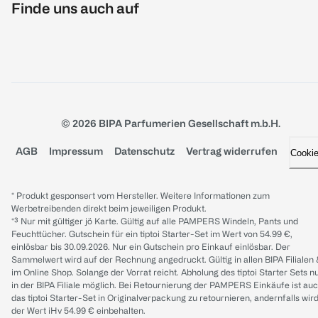
Finde uns auch auf
© 2026 BIPA Parfumerien Gesellschaft m.b.H.
AGB
Impressum
Datenschutz
Vertrag widerrufen
Cooki
* Produkt gesponsert vom Hersteller. Weitere Informationen zum
Werbetreibenden direkt beim jeweiligen Produkt.
*³ Nur mit gültiger jö Karte. Gültig auf alle PAMPERS Windeln, Pants und
Feuchttücher. Gutschein für ein tiptoi Starter-Set im Wert von 54.99 €,
einlösbar bis 30.09.2026. Nur ein Gutschein pro Einkauf einlösbar. Der
Sammelwert wird auf der Rechnung angedruckt. Gültig in allen BIPA Filialen
im Online Shop. Solange der Vorrat reicht. Abholung des tiptoi Starter Sets n
in der BIPA Filiale möglich. Bei Retournierung der PAMPERS Einkäufe ist au
das tiptoi Starter-Set in Originalverpackung zu retournieren, andernfalls wir
der Wert iHv 54.99 € einbehalten.