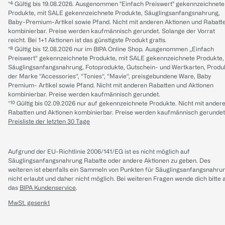
*⁴ Gültig bis 19.08.2026. Ausgenommen "Einfach Preiswert" gekennzeichnete
Produkte, mit SALE gekennzeichnete Produkte, Säuglingsanfangsnahrung,
Baby-Premium-Artikel sowie Pfand. Nicht mit anderen Aktionen und Rabatt
kombinierbar. Preise werden kaufmännisch gerundet. Solange der Vorrat
reicht. Bei 1+1 Aktionen ist das günstigste Produkt gratis.
*⁸ Gültig bis 12.08.2026 nur im BIPA Online Shop. Ausgenommen „Einfach
Preiswert“ gekennzeichnete Produkte, mit SALE gekennzeichnete Produkte,
Säuglingsanfangsnahrung, Fotoprodukte, Gutschein- und Wertkarten, Produ
der Marke “Accessories“, “Tonies“, “Mavie“, preisgebundene Ware, Baby
Premium- Artikel sowie Pfand. Nicht mit anderen Rabatten und Aktionen
kombinierbar. Preise werden kaufmännisch gerundet.
*¹⁰ Gültig bis 02.09.2026 nur auf gekennzeichnete Produkte. Nicht mit ander
Rabatten und Aktionen kombinierbar. Preise werden kaufmännisch gerundet
Preisliste der letzten 30 Tage
Aufgrund der EU-Richtlinie 2006/141/EG ist es nicht möglich auf
Säuglingsanfangsnahrung Rabatte oder andere Aktionen zu geben. Des
weiteren ist ebenfalls ein Sammeln von Punkten für Säuglingsanfangsnahru
nicht erlaubt und daher nicht möglich.
Bei weiteren Fragen wende dich bitte 
das
BIPA Kundenservice
.
MwSt. gesenkt