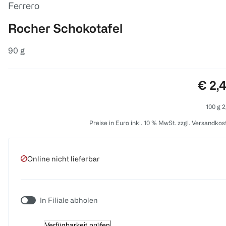
Ferrero
Rocher Schokotafel
90 g
Preis
€ 2,
100 g 2
Preise in Euro inkl. 10 % MwSt. zzgl. Versandkos
Online nicht lieferbar
In Filiale abholen
Verfügbarkeit prüfen