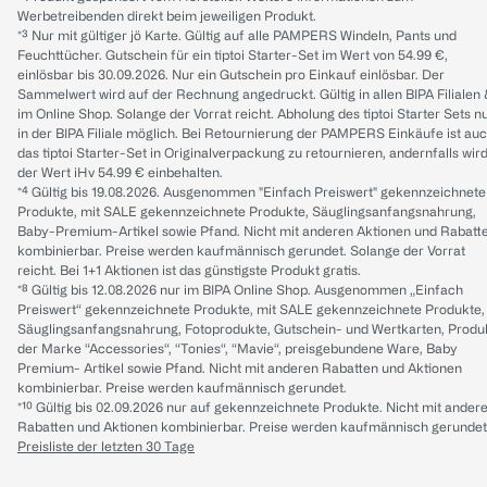
Werbetreibenden direkt beim jeweiligen Produkt.
*³ Nur mit gültiger jö Karte. Gültig auf alle PAMPERS Windeln, Pants und
Feuchttücher. Gutschein für ein tiptoi Starter-Set im Wert von 54.99 €,
einlösbar bis 30.09.2026. Nur ein Gutschein pro Einkauf einlösbar. Der
Sammelwert wird auf der Rechnung angedruckt. Gültig in allen BIPA Filialen
im Online Shop. Solange der Vorrat reicht. Abholung des tiptoi Starter Sets n
in der BIPA Filiale möglich. Bei Retournierung der PAMPERS Einkäufe ist au
das tiptoi Starter-Set in Originalverpackung zu retournieren, andernfalls wir
der Wert iHv 54.99 € einbehalten.
*⁴ Gültig bis 19.08.2026. Ausgenommen "Einfach Preiswert" gekennzeichnete
Produkte, mit SALE gekennzeichnete Produkte, Säuglingsanfangsnahrung,
Baby-Premium-Artikel sowie Pfand. Nicht mit anderen Aktionen und Rabatt
kombinierbar. Preise werden kaufmännisch gerundet. Solange der Vorrat
reicht. Bei 1+1 Aktionen ist das günstigste Produkt gratis.
*⁸ Gültig bis 12.08.2026 nur im BIPA Online Shop. Ausgenommen „Einfach
Preiswert“ gekennzeichnete Produkte, mit SALE gekennzeichnete Produkte,
Säuglingsanfangsnahrung, Fotoprodukte, Gutschein- und Wertkarten, Produ
der Marke “Accessories“, “Tonies“, “Mavie“, preisgebundene Ware, Baby
Premium- Artikel sowie Pfand. Nicht mit anderen Rabatten und Aktionen
kombinierbar. Preise werden kaufmännisch gerundet.
*¹⁰ Gültig bis 02.09.2026 nur auf gekennzeichnete Produkte. Nicht mit ander
Rabatten und Aktionen kombinierbar. Preise werden kaufmännisch gerundet
Preisliste der letzten 30 Tage