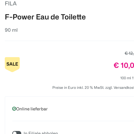
FILA
F-Power Eau de Toilette
90 ml
Alter
€ 12
Preis:
€ 10,
100 ml 1
Preise in Euro inkl. 20 % MwSt. zzgl. Versandkos
Online lieferbar
In Filiale abholen