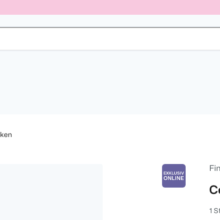
sken
Fi
C
1 S