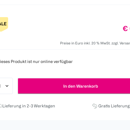
Pr
€ 
Preise in Euro inkl. 20 % MwSt. zzgl. Vers
ieses Produkt ist nur online verfügbar
In den Warenkorb
Lieferung in 2-3 Werktagen
Gratis Lieferun