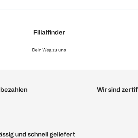
Filialfinder
Dein Weg zu uns
 bezahlen
Wir sind zertif
ässig und schnell geliefert