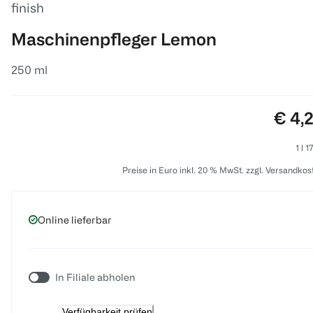
finish
Maschinenpfleger Lemon
250 ml
Preis
€ 4,
1 l 1
Preise in Euro inkl. 20 % MwSt. zzgl. Versandkos
Online lieferbar
In Filiale abholen
Verfügbarkeit prüfen