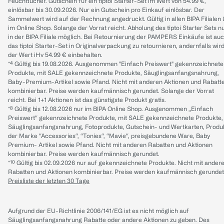
Feuchttücher. Gutschein für ein tiptoi Starter-Set im Wert von 54.99 €,
einlösbar bis 30.09.2026. Nur ein Gutschein pro Einkauf einlösbar. Der
Sammelwert wird auf der Rechnung angedruckt. Gültig in allen BIPA Filialen
im Online Shop. Solange der Vorrat reicht. Abholung des tiptoi Starter Sets n
in der BIPA Filiale möglich. Bei Retournierung der PAMPERS Einkäufe ist au
das tiptoi Starter-Set in Originalverpackung zu retournieren, andernfalls wir
der Wert iHv 54.99 € einbehalten.
*⁴ Gültig bis 19.08.2026. Ausgenommen "Einfach Preiswert" gekennzeichnete
Produkte, mit SALE gekennzeichnete Produkte, Säuglingsanfangsnahrung,
Baby-Premium-Artikel sowie Pfand. Nicht mit anderen Aktionen und Rabatt
kombinierbar. Preise werden kaufmännisch gerundet. Solange der Vorrat
reicht. Bei 1+1 Aktionen ist das günstigste Produkt gratis.
*⁸ Gültig bis 12.08.2026 nur im BIPA Online Shop. Ausgenommen „Einfach
Preiswert“ gekennzeichnete Produkte, mit SALE gekennzeichnete Produkte,
Säuglingsanfangsnahrung, Fotoprodukte, Gutschein- und Wertkarten, Produ
der Marke “Accessories“, “Tonies“, “Mavie“, preisgebundene Ware, Baby
Premium- Artikel sowie Pfand. Nicht mit anderen Rabatten und Aktionen
kombinierbar. Preise werden kaufmännisch gerundet.
*¹⁰ Gültig bis 02.09.2026 nur auf gekennzeichnete Produkte. Nicht mit ander
Rabatten und Aktionen kombinierbar. Preise werden kaufmännisch gerundet
Preisliste der letzten 30 Tage
Aufgrund der EU-Richtlinie 2006/141/EG ist es nicht möglich auf
Säuglingsanfangsnahrung Rabatte oder andere Aktionen zu geben. Des