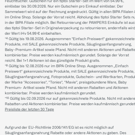
Feuchttücher. Gutschein für ein tiptoi Starter-Set im Wert von 54.99 €,
einlösbar bis 30.09.2026. Nur ein Gutschein pro Einkauf einlösbar. Der
Sammelwert wird auf der Rechnung angedruckt. Gültig in allen BIPA Filialen
im Online Shop. Solange der Vorrat reicht. Abholung des tiptoi Starter Sets n
in der BIPA Filiale möglich. Bei Retournierung der PAMPERS Einkäufe ist au
das tiptoi Starter-Set in Originalverpackung zu retournieren, andernfalls wir
der Wert iHv 54.99 € einbehalten.
*⁴ Gültig bis 19.08.2026. Ausgenommen "Einfach Preiswert" gekennzeichnete
Produkte, mit SALE gekennzeichnete Produkte, Säuglingsanfangsnahrung,
Baby-Premium-Artikel sowie Pfand. Nicht mit anderen Aktionen und Rabatt
kombinierbar. Preise werden kaufmännisch gerundet. Solange der Vorrat
reicht. Bei 1+1 Aktionen ist das günstigste Produkt gratis.
*⁸ Gültig bis 12.08.2026 nur im BIPA Online Shop. Ausgenommen „Einfach
Preiswert“ gekennzeichnete Produkte, mit SALE gekennzeichnete Produkte,
Säuglingsanfangsnahrung, Fotoprodukte, Gutschein- und Wertkarten, Produ
der Marke “Accessories“, “Tonies“, “Mavie“, preisgebundene Ware, Baby
Premium- Artikel sowie Pfand. Nicht mit anderen Rabatten und Aktionen
kombinierbar. Preise werden kaufmännisch gerundet.
*¹⁰ Gültig bis 02.09.2026 nur auf gekennzeichnete Produkte. Nicht mit ander
Rabatten und Aktionen kombinierbar. Preise werden kaufmännisch gerundet
Preisliste der letzten 30 Tage
Aufgrund der EU-Richtlinie 2006/141/EG ist es nicht möglich auf
Säuglingsanfangsnahrung Rabatte oder andere Aktionen zu geben. Des