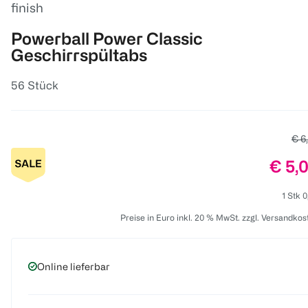
finish
Powerball Power Classic
Geschirrspültabs
56 Stück
Alte
€ 6
Preis
€ 5,
1 Stk 0
Preise in Euro inkl. 20 % MwSt. zzgl. Versandkos
Online lieferbar