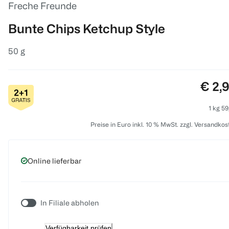
Freche Freunde
Bunte Chips Ketchup Style
50 g
Preis
€ 2,
1 kg 59
Preise in Euro inkl. 10 % MwSt. zzgl. Versandkos
Online lieferbar
In Filiale abholen
Verfügbarkeit prüfen