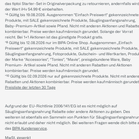
das tiptoi Starter-Set in Originalverpackung zu retournieren, andernfalls wir
der Wert iHv 54.99 € einbehalten.
*⁴ Gültig bis 19.08.2026. Ausgenommen "Einfach Preiswert" gekennzeichnete
Produkte, mit SALE gekennzeichnete Produkte, Säuglingsanfangsnahrung,
Baby-Premium-Artikel sowie Pfand. Nicht mit anderen Aktionen und Rabatt
kombinierbar. Preise werden kaufmännisch gerundet. Solange der Vorrat
reicht. Bei 1+1 Aktionen ist das günstigste Produkt gratis.
*⁸ Gültig bis 12.08.2026 nur im BIPA Online Shop. Ausgenommen „Einfach
Preiswert“ gekennzeichnete Produkte, mit SALE gekennzeichnete Produkte,
Säuglingsanfangsnahrung, Fotoprodukte, Gutschein- und Wertkarten, Produ
der Marke “Accessories“, “Tonies“, “Mavie“, preisgebundene Ware, Baby
Premium- Artikel sowie Pfand. Nicht mit anderen Rabatten und Aktionen
kombinierbar. Preise werden kaufmännisch gerundet.
*¹⁰ Gültig bis 02.09.2026 nur auf gekennzeichnete Produkte. Nicht mit ander
Rabatten und Aktionen kombinierbar. Preise werden kaufmännisch gerundet
Preisliste der letzten 30 Tage
Aufgrund der EU-Richtlinie 2006/141/EG ist es nicht möglich auf
Säuglingsanfangsnahrung Rabatte oder andere Aktionen zu geben. Des
weiteren ist ebenfalls ein Sammeln von Punkten für Säuglingsanfangsnahru
nicht erlaubt und daher nicht möglich.
Bei weiteren Fragen wende dich bitte 
das
BIPA Kundenservice
.
MwSt. gesenkt